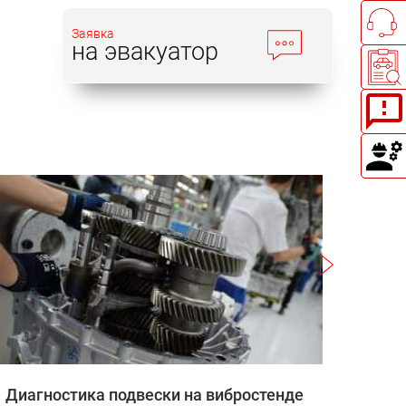
Заявка
на эвакуатор
Записаться
Диагностика подвески на вибростенде
Зап