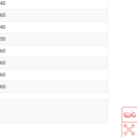
940
960
940
550
160
960
960
760