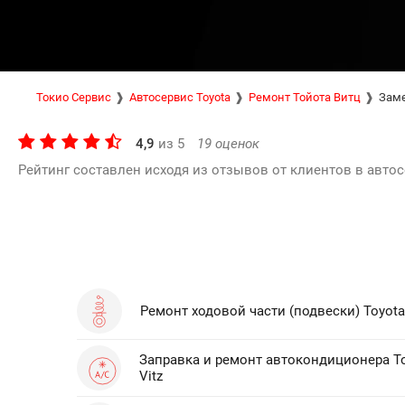
Токио Сервис
Автосервис Toyota
Ремонт Тойота Витц
Заме
4,9
из
5
19
оценок
Рейтинг составлен исходя из отзывов от клиентов в автос
Ремонт ходовой части (подвески) Toyota 
Заправка и ремонт автокондиционера T
Vitz