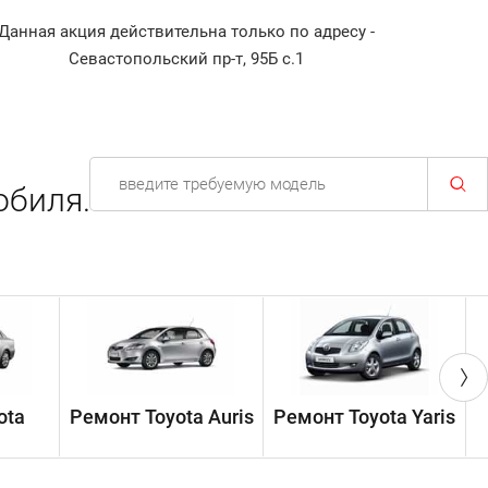
Данная акция действительна только по адресу -
Диагност
Севастопольский пр-т, 95Б с.1
обиля.
ota
Ремонт Toyota Auris
Ремонт Toyota Yaris
Р