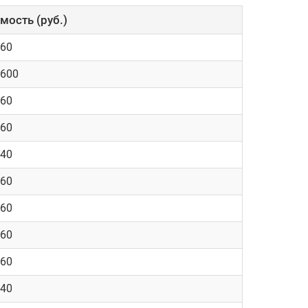
мость (руб.)
960
9600
960
960
840
960
960
960
960
840