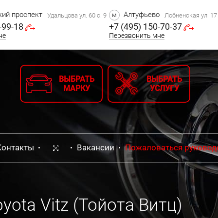
ий проспект
Алтуфьево
м
Удальцова ул. 60 с. 9
Лобненская ул. 17 
-99-18
+7 (495) 150-70-37
не
Перезвонить мне
ВЫБРАТЬ
ВЫБРАТЬ
МАРКУ
УСЛУГУ
Контакты
Вакансии
Пожаловаться руковод
ota Vitz (Тойота Витц)