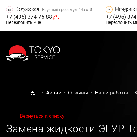
Калужская
Мичуринск
м
м
Научный проезд ул. 14а с. 5
+7 (495) 374-75-88
+7 (495) 374
Перезвонить мне
Перезвонить м
Акции
Отзывы
Наши работы
Вернуться к списку
Замена жидкости ЭГУР Toy