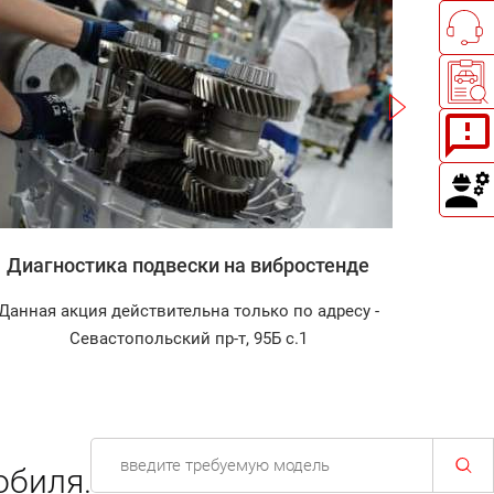
Записаться
Диагностика подвески на вибростенде
Зап
Данная акция действительна только по адресу -
Диагност
Севастопольский пр-т, 95Б с.1
обиля.