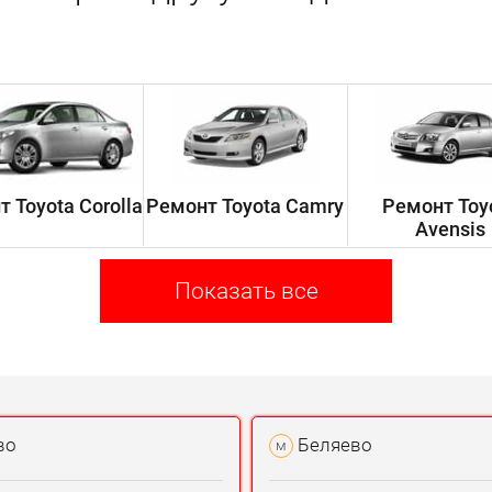
 Toyota Corolla
Ремонт Toyota Camry
Ремонт Toy
Avensis
Показать все
во
Беляево
м