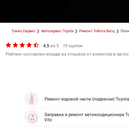
Токио Сервис
Автосервис Toyota
Ремонт Тойота Витц
Поли
4,9
из
5
19
оценок
Рейтинг составлен исходя из отзывов от клиентов в автос
Ремонт ходовой части (подвески) Toyota 
Заправка и ремонт автокондиционера T
Vitz