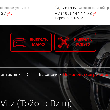
Беляево
м
бненская ул. 17 с. 3
Севастопольский пр-т,
-37
+7 (499) 444-14-73
Перезвонить мне
ВЫБРАТЬ
ВЫБРАТЬ
МАРКУ
УСЛУГУ
Контакты
Вакансии
Пожаловаться руковод
Vitz (Тойота Витц)