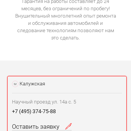
Гарантия на работы составляет до 24
повышенной прочностью. Иначе очень скоро
месяцев, без ограничений по пробегу!
места стыковки начнут покрываться ржавчиной.
Внушительный многолетний опыт ремонта
и обслуживания автомобилей и
Аргонная сварка деталей автомобиля значительно
следование технологиям позволяют нам
повышает стойкость швов к воздействию
это сделать.
агрессивной среды.
Калужская
м
Научный проезд ул. 14а с. 5
+7 (495) 374-75-88
Оставить заявку