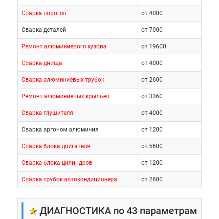
Сварка порогов
от 4000
Сварка деталей
от 7000
Ремонт алюминиевого кузова
от 19600
Сварка днища
от 4000
Сварка алюминиевых трубок
от 2600
Ремонт алюминиевых крыльев
от 3360
Сварка глушителя
от 4000
Сварка аргоном алюминия
от 1200
Специальный участок для
Сварка блока двигателя
от 5600
работ
Сварка блока цилиндров
от 1200
Сварка трубок автокондиционера
от 2600
Для того, чтобы заниматься аргонной сваркой,
техцентру необходим специальный участок,
★
ДИАГНОСТИКА по 43 параметрам
отделенный от общей ремонтной зоны. Во время