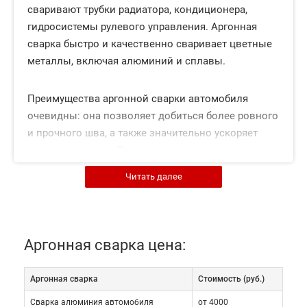
сваривают трубки радиатора, кондиционера,
гидросистемы рулевого управления. Аргонная
сварка быстро и качественно сваривает цветные
металлы, включая алюминий и сплавы.
Преимущества аргонной сварки автомобиля
очевидны: она позволяет добиться более ровного
и прочного шва, а также значительно ускоряет
процесс ремонта. Вместе с тем у нее есть один
существенный недостаток, из-за которого не
Читать далее
каждый автосервис возьмется за подобную
задачу.
Все работы должны проводиться в
Аргонная сварка цена:
помещении. Качество шва может
пострадать из-за ветра или осадков.
Аргонная сварка
Cтоимость (руб.)
Сварка алюминия автомобиля
от 4000