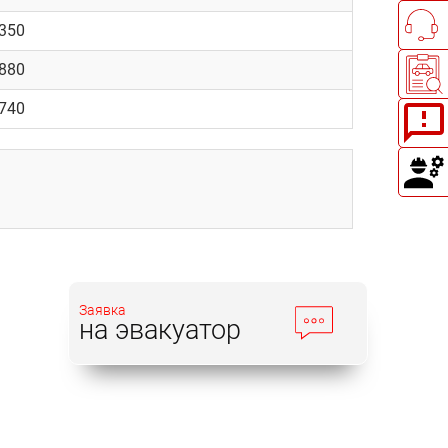
2350
5880
2740
Заявка
на эвакуатор