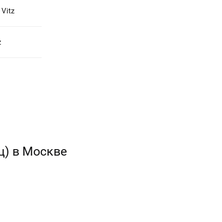
Vitz
z
ц) в Москве