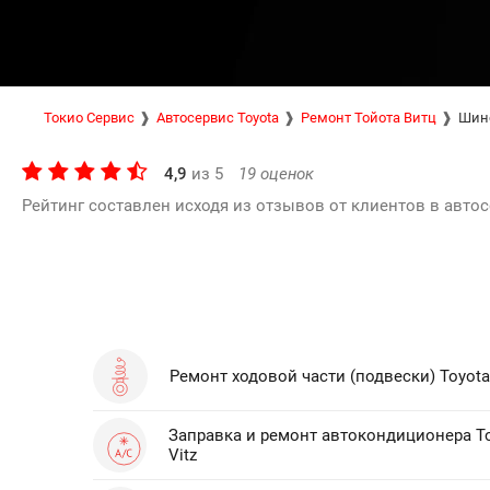
Токио Сервис
Автосервис Toyota
Ремонт Тойота Витц
Шино
4,9
из
5
19
оценок
Рейтинг составлен исходя из отзывов от клиентов в автос
Ремонт ходовой части (подвески) Toyota 
Заправка и ремонт автокондиционера T
Vitz