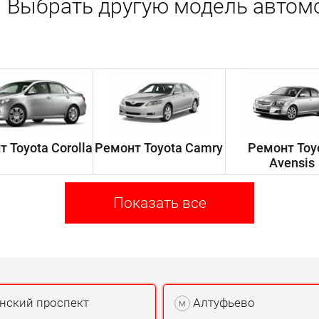
Выбрать другую модель автом
 Toyota Corolla
Ремонт Toyota Camry
Ремонт Toy
Avensis
Показать все
нский проспект
Алтуфьево
м