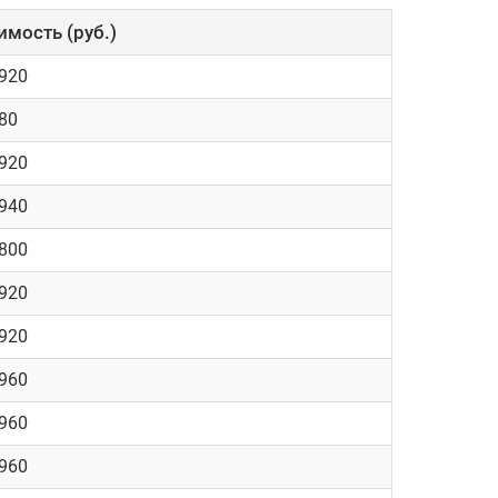
имость (руб.)
3920
80
3920
2940
1800
3920
3920
1960
1960
1960