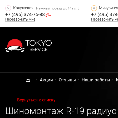
Калужская
Мичуринск
м
м
Научный проезд ул. 14а с. 5
+7 (495) 374-75-88
+7 (495) 374
Перезвонить мне
Перезвонить м
Акции
Отзывы
Наши работы
Вернуться к списку
Шиномонтаж R-19 радиус T