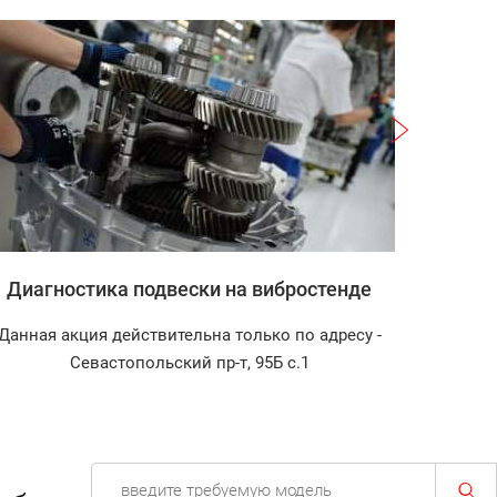
Записаться
Диагностика подвески на вибростенде
Зап
Данная акция действительна только по адресу -
Диагност
Севастопольский пр-т, 95Б с.1