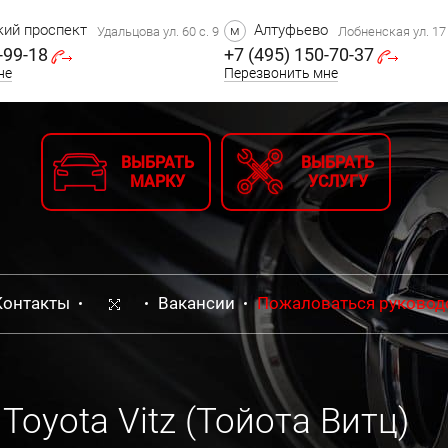
ий проспект
Алтуфьево
м
Удальцова ул. 60 с. 9
Лобненская ул. 17 
-99-18
+7 (495) 150-70-37
не
Перезвонить мне
ВЫБРАТЬ
ВЫБРАТЬ
МАРКУ
УСЛУГУ
Контакты
Вакансии
Пожаловаться руковод
oyota Vitz (Тойота Витц)