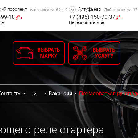
ий проспект
Алтуфьево
м
Удальцова ул. 60 с. 9
Лобненская ул. 17 
-99-18
+7 (495) 150-70-37
не
Перезвонить мне
ВЫБРАТЬ
ВЫБРАТЬ
МАРКУ
УСЛУГУ
Контакты
Вакансии
Пожаловаться руковод
ющего реле стартера