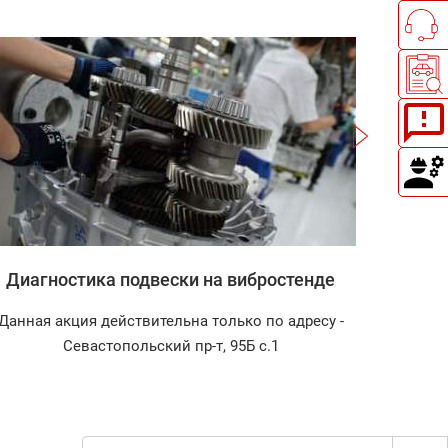
Записаться
Диагностика подвески на вибростенде
Зап
Данная акция действительна только по адресу -
Диагност
Севастопольский пр-т, 95Б с.1