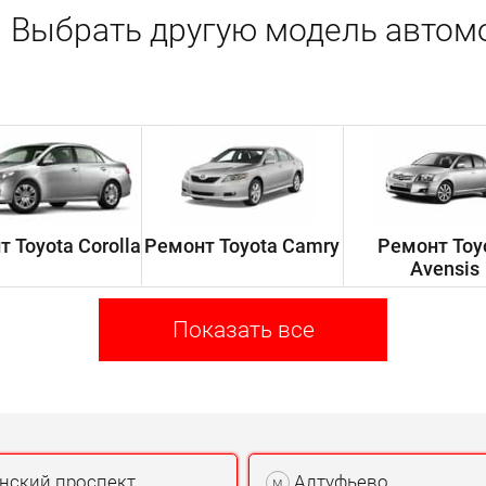
Выбрать другую модель автом
 Toyota Corolla
Ремонт Toyota Camry
Ремонт Toy
Avensis
Показать все
нский проспект
Алтуфьево
м