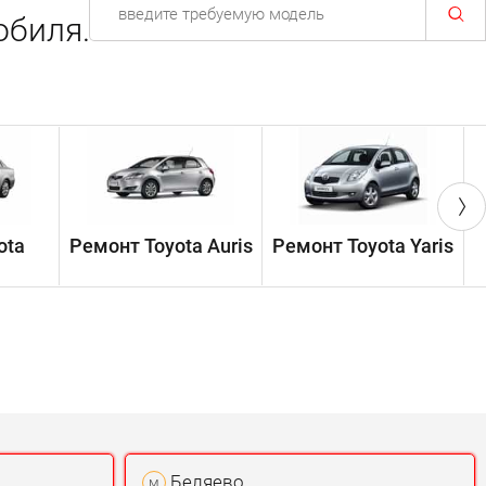
обиля.
ota
Ремонт Toyota Auris
Ремонт Toyota Yaris
Р
Беляево
м