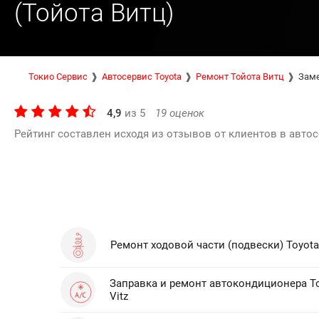
(Тойота Витц)
Токио Сервис
Автосервис Toyota
Ремонт Тойота Витц
Заме
4,9
из
5
19
оценок
Рейтинг составлен исходя из отзывов от клиентов в автос
Ремонт ходовой части (подвески) Toyota 
Заправка и ремонт автокондиционера T
Vitz