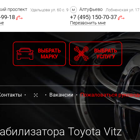
ий проспект
Алтуфьево
м
Удальцова ул. 60 с. 9
Лобненская ул. 17 
-99-18
+7 (495) 150-70-37
не
Перезвонить мне
ВЫБРАТЬ
ВЫБРАТЬ
МАРКУ
УСЛУГУ
Контакты
Вакансии
Пожаловаться руковод
абилизатора Toyota Vitz