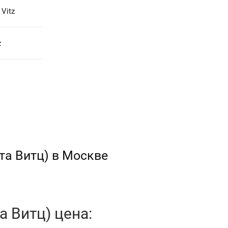
Vitz
z
та Витц) в Москве
а Витц) цена: