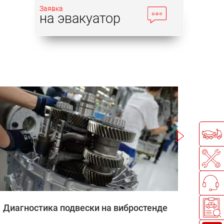
Заявка
на эвакуатор
Записаться
Диагностика подвески на вибростенде
Зап