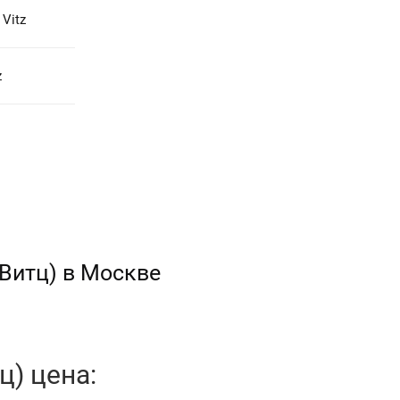
Vitz
z
 Витц) в Москве
ц) цена: