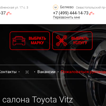
Беляево
м
бненская ул. 17 с. 3
Севастопольский пр-т,
-37
+7 (499) 444-14-73
Перезвонить мне
ВЫБРАТЬ
ВЫБРАТЬ
МАРКУ
УСЛУГУ
Контакты
Вакансии
Пожаловаться руковод
салона Toyota Vitz