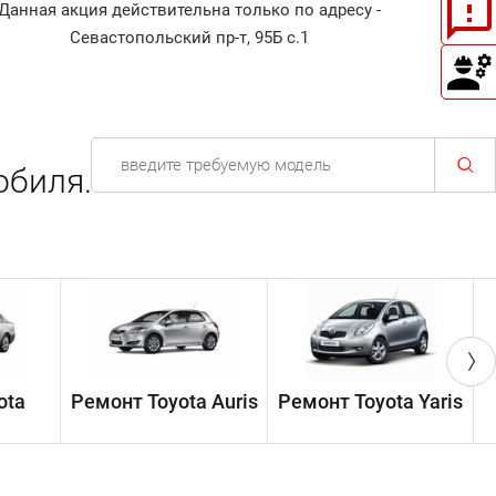
Данная акция действительна только по адресу -
Диагност
Севастопольский пр-т, 95Б с.1
обиля.
ota
Ремонт Toyota Auris
Ремонт Toyota Yaris
Р