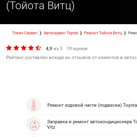
(Тойота Витц)
Токио Сервис
Автосервис Toyota
Ремонт Тойота Витц
Ремо
4,9
из
5
19
оценок
Рейтинг составлен исходя из отзывов от клиентов в автос
Ремонт ходовой части (подвески) Toyota 
Заправка и ремонт автокондиционера T
Vitz