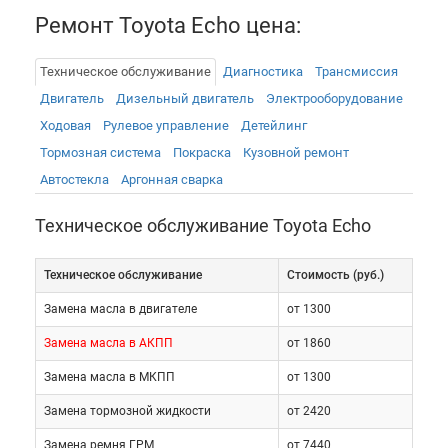
Ремонт Toyota Echo цена:
Техническое обслуживание
Диагностика
Трансмиссия
Двигатель
Дизельный двигатель
Электрооборудованиe
Ходовая
Рулевое управление
Детейлинг
Тормозная система
Покраска
Кузовной ремонт
Автостекла
Аргонная сварка
Техническое обслуживание Toyota Echo
Техническое обслуживание
Cтоимость (руб.)
Замена масла в двигателе
от 1300
Машины японских марок особенно требовательны
Замена масла в АКПП
от 1860
к качеству сервисных работ. Вмешательство
Замена масла в МКПП
от 1300
неквалифицированных специалистов приведет к
Замена тормозной жидкости
от 2420
ухудшению состояния высокотехнологичных
агрегатов, узлов и систем транспортного средства.
Замена ремня ГРМ
от 7440