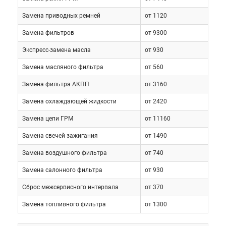
Самостоятельное устранение проблемы в этом
Замена приводных ремней
от 1120
случае только усложнит ситуацию, что повысит
стоимость работы профессионалов. У
Замена фильтров
от 9300
официальных дилеров авто починят, но за это
Экспресс-замена масла
от 930
придется заплатить внушительную сумму.
Замена масляного фильтра
от 560
Сохранить денежные средства и вернуть машину в
исправное состояние поможет обращение в центр
Замена фильтра АКПП
от 3160
«Токио Сервис».
Замена охлаждающей жидкости
от 2420
Замена цепи ГРМ
от 11160
У нас недорого проведут:
Замена свечей зажигания
от 1490
ремонт автомобиля Toyota Echo;
Замена воздушного фильтра
от 740
техническое обслуживание Toyota
Замена салонного фильтра
от 930
Echo;
Сброс межсервисного интервала
от 370
шиномонтаж Toyota Echo;
Замена топливного фильтра
от 1300
автодиагностику Toyota Echo.