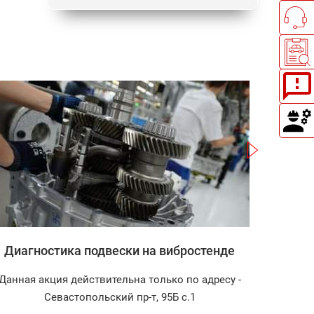
Записаться
Диагностика подвески на вибростенде
Зап
Данная акция действительна только по адресу -
Диагност
Севастопольский пр-т, 95Б с.1