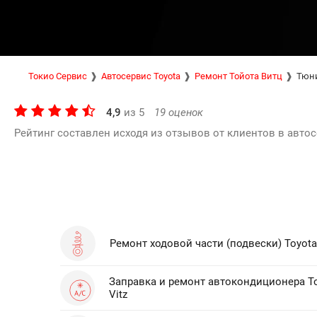
Токио Сервис
Автосервис Toyota
Ремонт Тойота Витц
Тюни
4,9
из
5
19
оценок
Рейтинг составлен исходя из отзывов от клиентов в автос
Ремонт ходовой части (подвески) Toyota 
Заправка и ремонт автокондиционера T
Vitz