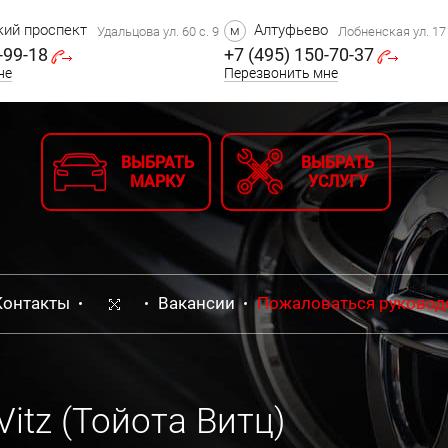
ий проспект
Алтуфьево
м
Удальцова ул. 60 с. 9
Лобненская ул. 17 
-99-18
+7 (495) 150-70-37
не
Перезвонить мне
ВЫБРАТЬ
ВЫБРАТЬ
МАРКУ
УСЛУГУ
Контакты
Вакансии
Пожаловаться руковод
itz (Тойота Витц)