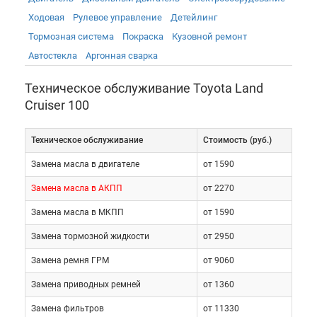
Ходовая
Рулевое управление
Детейлинг
Тормозная система
Покраска
Кузовной ремонт
Автостекла
Аргонная сварка
Техническое обслуживание Toyota Land
Cruiser 100
Сегодня ситуация поменялась. Стоимость
автомобилей существенно снизилась из-за
Техническое обслуживание
Cтоимость (руб.)
появления продукции на вторичном рынке. Теперь
Замена масла в двигателе
от 1590
на «сотках» передвигаются как бизнесмены, так и
успешные менеджеры. Машина оснащена двумя
Замена масла в АКПП
от 2270
бензиновыми и тремя дизельными двигателями и
Замена масла в МКПП
от 1590
автоматической трансмиссией. Технически
Замена тормозной жидкости
от 2950
автомобиль совершенен и может
эксплуатироваться годами. Замене или ремонту
Замена ремня ГРМ
от 9060
могут подвергаться лишь тормозные колодки,
Замена приводных ремней
от 1360
рулевая рейка или передняя подвеска.
Замена фильтров
от 11330