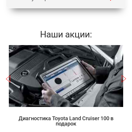
услуги, грамотное профессиональное
обслуживание и купить оригинальные запасные
части и расходные материалы для автомобиля.
Клиенты нашего автосервиса уже оценили
Наши акции:
преимущества взаимовыгодного сотрудничества,
что подтверждают сотни благодарных отзывов.
Записаться
Основные направления ремонта Тойота Ленд
Крузер 100
r
Тормозные колодки – больное место сотого Ленд
а
Крузера. Если проигнорировать необходимость
замены изделий, тормозная система может выйти
из строя. О повреждении колодок может
сигнализировать характерный хруст при
Диагностика Toyota Land Cruiser 100 в
торможении. Это происходит из-за того, что
подарок
закончился рабочий слой колодок, и они тормозят