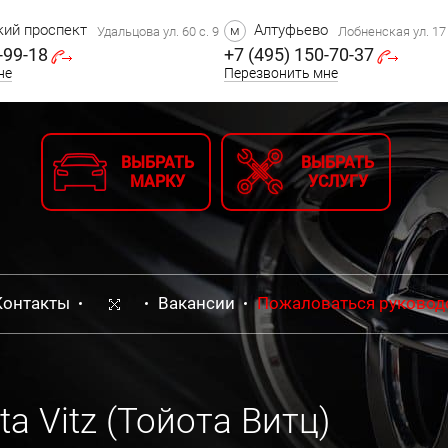
ий проспект
Алтуфьево
м
Удальцова ул. 60 с. 9
Лобненская ул. 17 
-99-18
+7 (495) 150-70-37
не
Перезвонить мне
ВЫБРАТЬ
ВЫБРАТЬ
МАРКУ
УСЛУГУ
Контакты
Вакансии
Пожаловаться руковод
a Vitz (Тойота Витц)