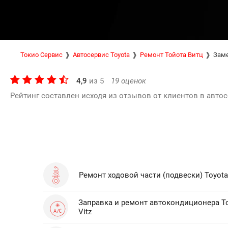
Токио Сервис
Автосервис Toyota
Ремонт Тойота Витц
Заме
4,9
из
5
19
оценок
Рейтинг составлен исходя из отзывов от клиентов в автос
Ремонт ходовой части (подвески) Toyota 
Заправка и ремонт автокондиционера T
Vitz