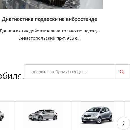
Диагностика подвески на вибростенде
Зап
Данная акция действительна только по адресу -
Диагност
Севастопольский пр-т, 95Б с.1
обиля.