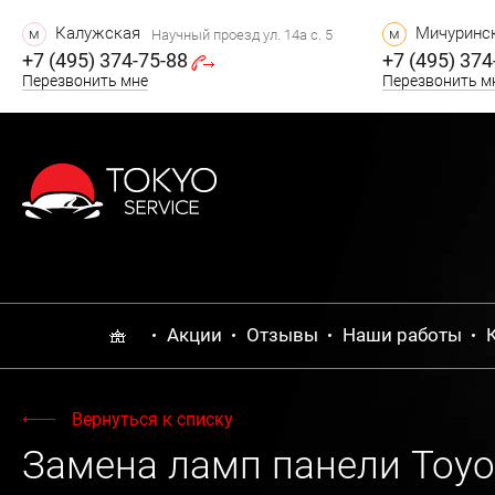
Калужская
Мичуринск
м
м
Научный проезд ул. 14а с. 5
+7 (495) 374-75-88
+7 (495) 374
Перезвонить мне
Перезвонить м
Акции
Отзывы
Наши работы
Вернуться к списку
Замена ламп панели Toyot