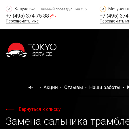
Калужская
Мичуринск
м
м
Научный проезд ул. 14а с. 5
+7 (495) 374-75-88
+7 (495) 374
Перезвонить мне
Перезвонить м
Акции
Отзывы
Наши работы
Вернуться к списку
Замена сальника трамблер