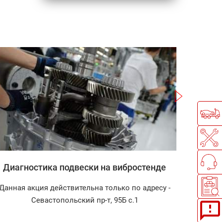
Записаться
Диагностика подвески на вибростенде
Зап
Данная акция действительна только по адресу -
Диагност
Севастопольский пр-т, 95Б с.1