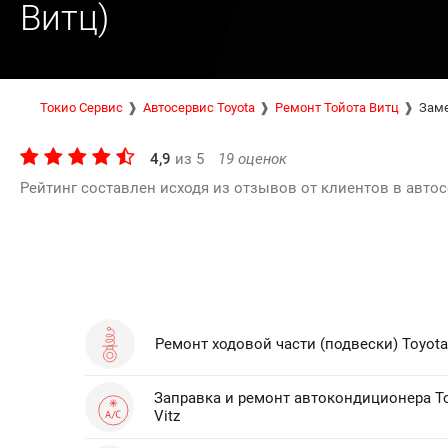
Витц)
Токио Сервис
Автосервис Toyota
Ремонт Тойота Витц
Заме
4,9
из
5
19
оценок
Рейтинг составлен исходя из отзывов от клиентов в автос
Ремонт ходовой части (подвески) Toyota 
Заправка и ремонт автокондиционера T
Vitz