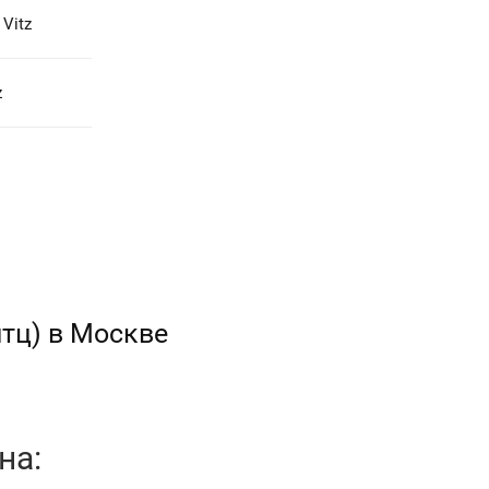
Vitz
z
итц) в Москве
на: