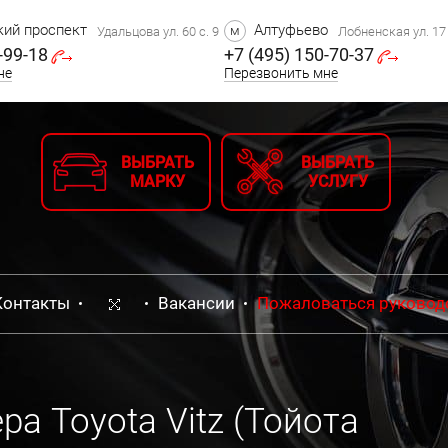
ий проспект
Алтуфьево
м
Удальцова ул. 60 с. 9
Лобненская ул. 17 
-99-18
+7 (495) 150-70-37
не
Перезвонить мне
ВЫБРАТЬ
ВЫБРАТЬ
МАРКУ
УСЛУГУ
Контакты
Вакансии
Пожаловаться руковод
а Toyota Vitz (Тойота