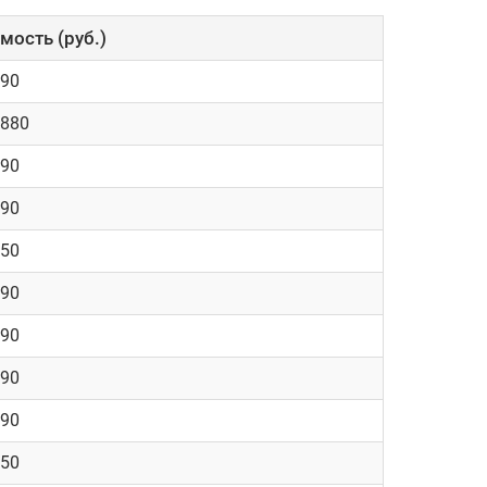
мость (руб.)
290
2880
290
290
150
290
290
290
290
150