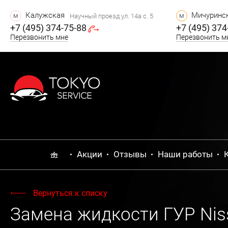
Калужская
Мичуринск
м
м
Научный проезд ул. 14а с. 5
+7 (495) 374-75-88
+7 (495) 374
Перезвонить мне
Перезвонить м
Акции
Отзывы
Наши работы
Вернуться к списку
Замена жидкости ГУР Nis