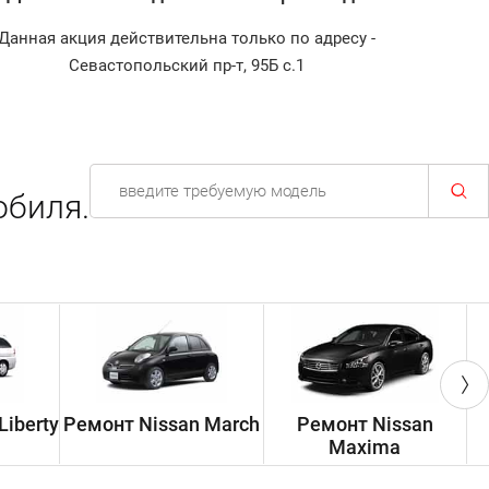
Данная акция действительна только по адресу -
Диагно
Севастопольский пр-т, 95Б с.1
обиля.
Liberty
Ремонт Nissan March
Ремонт Nissan
Р
Maxima