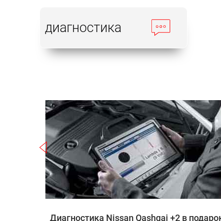
диагностика
Записаться
shqai +2
Диагностика Nissan Qashqai +2 в подаро