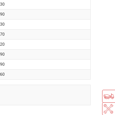
430
290
430
970
520
290
290
060