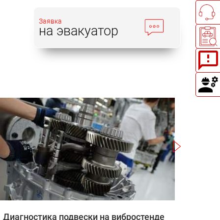
Заявка
на эвакуатор
Записаться
Диагностика подвески на вибростенде
Заправ