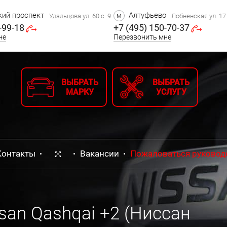
ий проспект
Алтуфьево
м
Удальцова ул. 60 с. 9
Лобненская ул. 17 
-99-18
+7 (495) 150-70-37
не
Перезвонить мне
ВЫБРАТЬ
ВЫБРАТЬ
МАРКУ
УСЛУГУ
Контакты
Вакансии
Пожаловаться руковод
san Qashqai +2 (Ниссан