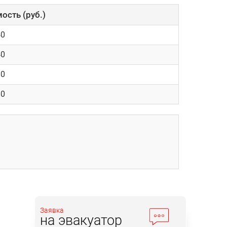
ость (руб.)
40
40
80
80
Заявка
на эвакуатор