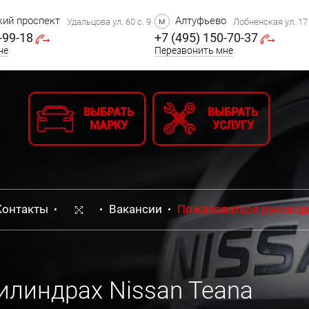
ий проспект
Алтуфьево
м
Удальцова ул. 60 с. 9
Лобненская ул. 17 
-99-18
+7 (495) 150-70-37
не
Перезвонить мне
ВЫБРАТЬ
ВЫБРАТЬ
МАРКУ
УСЛУГУ
Контакты
Вакансии
Пожаловаться руковод
илиндрах Nissan Teana