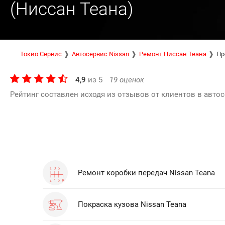
(Ниссан Теана)
Токио Сервис
Автосервис Nissan
Ремонт Ниссан Теана
Пр
4,9
из
5
19
оценок
Рейтинг составлен исходя из отзывов от клиентов в автос
Ремонт коробки передач Nissan Teana
Покраска кузова Nissan Teana