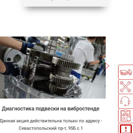
Записаться
Диагностика подвески на вибростенде
Запр
Данная акция действительна только по адресу -
Диагно
Севастопольский пр-т, 95Б с.1