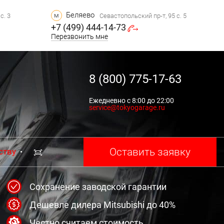
Беляево
м
с. 3
Севастопольский пр-т, 95 с. 5
+7 (499) 444-14-73
Перезвонить мне
8 (800) 775-17-63
Ежедневно с 8:00 до 22:00
service@tokyogarage.ru
Оставить заявку
ству
Сохранение заводской гарантии
Дешевле дилера Mitsubishi до 40%
Честно считаем стоимость