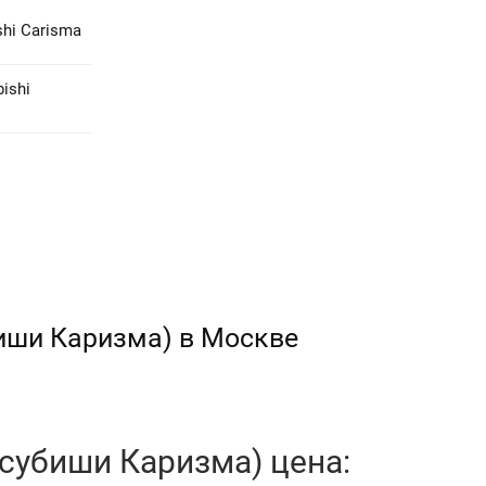
hi Carisma
ishi
биши Каризма) в Москве
тсубиши Каризма) цена: