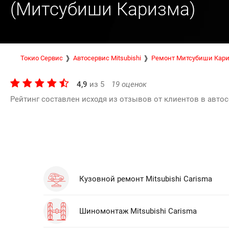
(Митсубиши Каризма)
Токио Сервис
Автосервис Mitsubishi
Ремонт Митсубиши Кар
4,9
из
5
19
оценок
Рейтинг составлен исходя из отзывов от клиентов в автос
Кузовной ремонт Mitsubishi Carisma
Шиномонтаж Mitsubishi Carisma