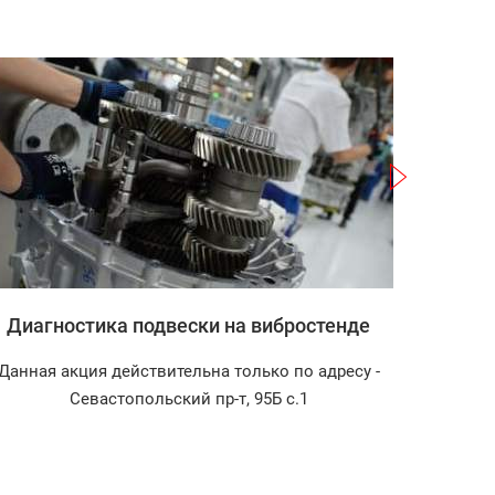
Записаться
Диагностика подвески на вибростенде
Заправк
Данная акция действительна только по адресу -
Диагнос
Севастопольский пр-т, 95Б с.1