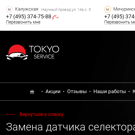
Калужская
Мичуринск
м
м
Научный проезд ул. 14а с. 5
+7 (495) 374-75-88
+7 (495) 374
Перезвонить мне
Перезвонить м
Акции
Отзывы
Наши работы
Вернуться к списку
Замена датчика селектора