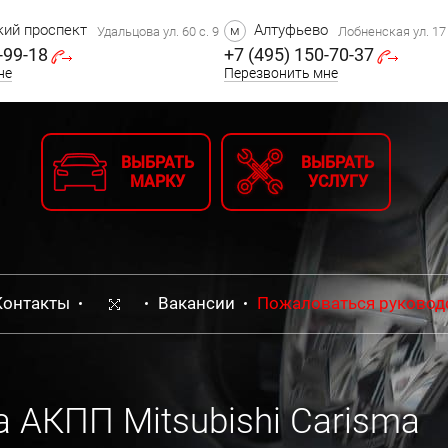
ий проспект
Алтуфьево
м
Удальцова ул. 60 с. 9
Лобненская ул. 17 
-99-18
+7 (495) 150-70-37
не
Перезвонить мне
ВЫБРАТЬ
ВЫБРАТЬ
МАРКУ
УСЛУГУ
Контакты
Вакансии
Пожаловаться руковод
 АКПП Mitsubishi Carisma