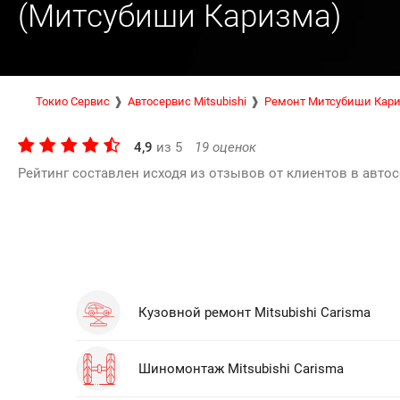
(Митсубиши Каризма)
Токио Сервис
Автосервис Mitsubishi
Ремонт Митсубиши Кар
4,9
из
5
19
оценок
Рейтинг составлен исходя из отзывов от клиентов в автос
Кузовной ремонт Mitsubishi Carisma
Шиномонтаж Mitsubishi Carisma