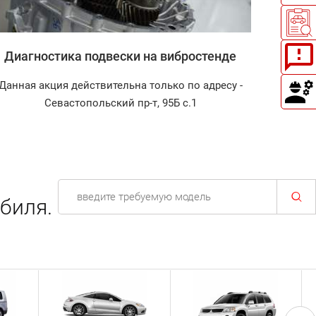
Диагностика подвески на вибростенде
Заправк
Данная акция действительна только по адресу -
Диагнос
Севастопольский пр-т, 95Б с.1
биля.