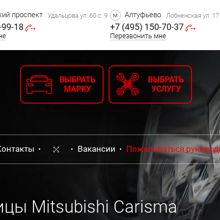
ий проспект
Алтуфьево
м
Удальцова ул. 60 с. 9
Лобненская ул. 17 
-99-18
+7 (495) 150-70-37
не
Перезвонить мне
ВЫБРАТЬ
ВЫБРАТЬ
МАРКУ
УСЛУГУ
Контакты
Вакансии
Пожаловаться руковод
цы Mitsubishi Carisma