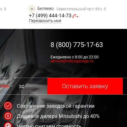
Беляево
м
с. 3
Севастопольский пр-т, 95 с. 5
+7 (499) 444-14-73
Перезвонить мне
8 (800) 775-17-63
Ежедневно с 8:00 до 22:00
service@tokyogarage.ru
Оставить заявку
ству
Сохранение заводской гарантии
Дешевле дилера Mitsubishi до 40%
Честно считаем стоимость