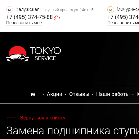
Калужская
Мичуринск
м
м
Научный проезд ул. 14а с. 5
+7 (495) 374-75-88
+7 (495) 374
Перезвонить мне
Перезвонить м
Акции
Отзывы
Наши работы
Вернуться к списку
Замена подшипника ступи