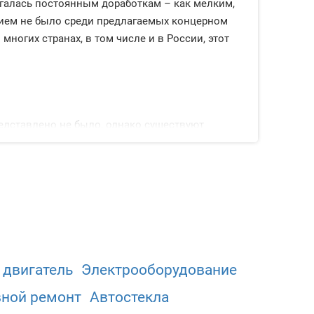
ергалась постоянным доработкам – как мелким,
анием не было среди предлагаемых концерном
 многих странах, в том числе и в России, этот
едставлено не было, однако существуют
дной платформе, но также были доступны и
ской. Передние тормозные механизмы были
делях устанавливаются также дисковые. С
годняшний день модель может быть дополнена
 двигатель
Электрооборудованиe
вной ремонт
Автостекла