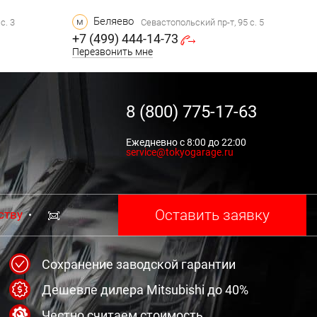
Беляево
м
с. 3
Севастопольский пр-т, 95 с. 5
+7 (499) 444-14-73
Перезвонить мне
8 (800) 775-17-63
Ежедневно с 8:00 до 22:00
service@tokyogarage.ru
Оставить заявку
ству
Сохранение заводской гарантии
Дешевле дилера Mitsubishi до 40%
Честно считаем стоимость