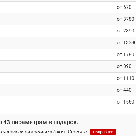
грамотный сервисный центр. Конечно, обращение к дилеру с
от 670
е лучшее решение. Рекомендуем обратиться за помощью к спе
делей. В этом случае даже самая серьезная неисправность б
от 3780
VR в Токио Сервис:
от 2890
от 1333
от 1780
ости
от 890
от 1110
от 440
от 1560
 43 параметрам в подарок.
.
 нашем автосервисе «Токио Сервис».
Подробнее