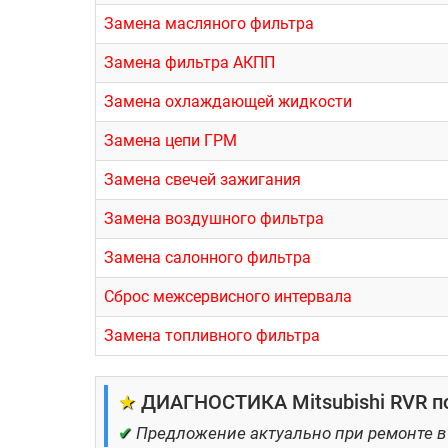
Для ремонта Митсубиши RVR следует подобрать 
Замена масляного фильтра
поездка в гаражные мастерские – это не само
специализируются на обслуживании японских мо
Замена фильтра АКПП
Некоторые преимущества ремонта Митсубиши R
Замена охлаждающей жидкости
Замена цепи ГРМ
Бесплатная диагностика
ТО на дилерском уровне
Замена свечей зажигания
Ремонт ДВС и КПП любой сложн
Замена воздушного фильтра
Кузовной цех
Замена салонного фильтра
Малярный цех
Сброс межсервисного интервала
Профессиональный детейлинг
Замена топливного фильтра
★
ДИАГНОСТИКА Mitsubishi RVR по
✔
Предложение актуально при ремонте в