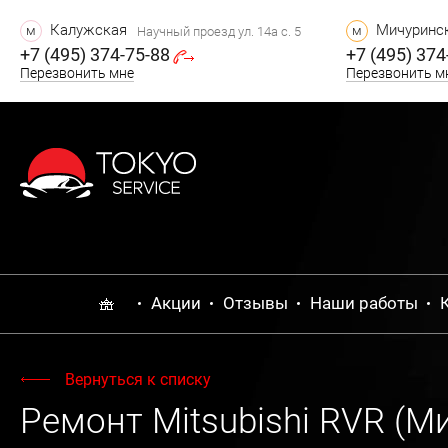
Калужская
Мичуринск
м
м
Научный проезд ул. 14а с. 5
+7 (495) 374-75-88
+7 (495) 374
Перезвонить мне
Перезвонить м
Акции
Отзывы
Наши работы
Вернуться к списку
Ремонт Mitsubishi RVR (М