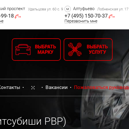
ий проспект
Алтуфьево
м
Удальцова ул. 60 с. 9
Лобненская ул. 17 
-99-18
+7 (495) 150-70-37
не
Перезвонить мне
ВЫБРАТЬ
ВЫБРАТЬ
МАРКУ
УСЛУГУ
Контакты
Вакансии
Пожаловаться руковод
итсубиши РВР)