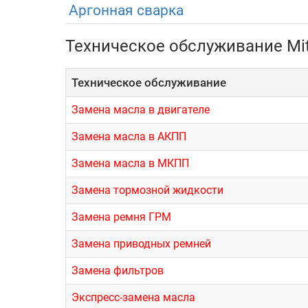
2.0, бензин, турбонаддув (220-250 
Аргонная сварка
2.4, бензин, атмосферник (165 л.с
Техническое обслуживание Mit
2.0, дизель, турбонаддув (88-94 л.
Техническое обслуживание
Что касается системы трансмиссии, предл
вариатор.
Замена масла в двигателе
Эксплуатация
Замена масла в АКПП
Замена масла в МКПП
Автомобили серии отличаются достаточно высо
Замена тормозной жидкости
неплохом состоянии. Конечно, многое зависит 
для выездов на настоящее бездорожье. Подобн
Замена ремня ГРМ
качественных расходников и технических жидкос
минимальной на рынке, не рекомендуется. Вып
Замена приводных ремней
Замена фильтров
Куда обратиться?
Экспресс-замена масла