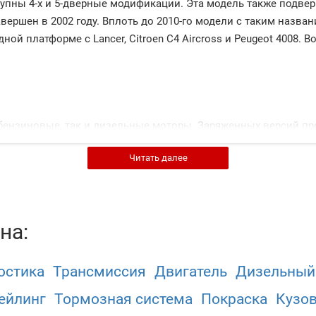
оступны 4-х и 5-дверные модификации. Эта модель также подв
вершен в 2002 году. Вплоть до 2010-го модели с таким назв
й платформе с Lancer, Citroen C4 Aircross и Peugeot 4008. Во
бензиновые, так и дизельные моторы. Заряженных версий пр
ктеристиками. Автомобили были построены на переднеприво
Читать далее
 момента на обе оси. Модели оснащались независимой подве
х генераций) встречаются барабанные; на современных же мо
личество предлагаемых опций. Например, актуальная на се
и, климат и круиз-контролем, мультимедиа.
на:
остика
Трансмиссия
Двигатель
Дизельный
.)
ейлинг
Тормозная система
Покраска
Кузо
 л.с.)