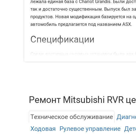
лежала единая база с Chariot Grandis. Были д
так и достаточно существенным. Выпуск был за
продуктов. Новая модификация базируется на одно
автомобиль предлагается под названием ASX.
Спецификации
Среди доступных силовых установок были как 
модификации с неплохими динамическими хара
конфигурации с системой передачи крутящего
дисковыми, а задние (на представителях первы
каждым новым поколением увеличивалось и ко
кожаной отделкой кресел, электрорегулировкам
Ремонт Mitsubishi RVR це
Рассмотрим встречающиеся ДВС:
Техническое обслуживание
Диагн
1.8. бензин, атмосферник (120 л.с
Ходовая
Рулевое управление
Дет
2.0. бензин, атмосферник (140-160