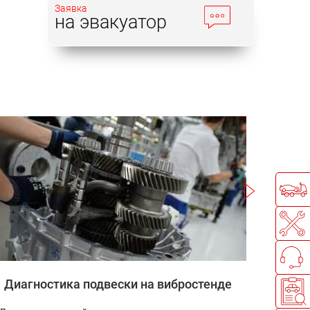
Заявка
на эвакуатор
Записаться
Диагностика подвески на вибростенде
Заправк