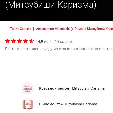
(Митсубиши Каризма)
Токио Сервис
Автосервис Mitsubishi
Ремонт Митсубиши Кар
4,9
из
5
19
оценок
Рейтинг составлен исходя из отзывов от клиентов в автос
Кузовной ремонт Mitsubishi Carisma
Шиномонтаж Mitsubishi Carisma