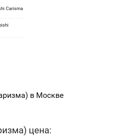
hi Carisma
ishi
Каризма) в Москве
ризма) цена: