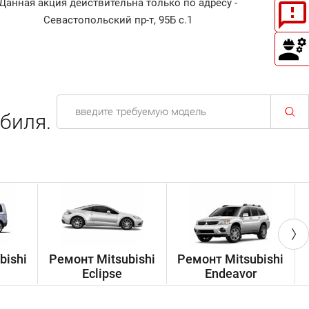
Данная акция действительна только по адресу -
Диагнос
Севастопольский пр-т, 95Б с.1
биля.
bishi
Ремонт Mitsubishi
Ремонт Mitsubishi
Eclipse
Endeavor