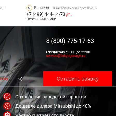
Беляево
м
с. 3
Севастопольский пр-т, 95 с. 5
+7 (499) 444-14-73
Перезвонить мне
8 (800) 775-17-63
Ежедневно с 8:00 до 22:00
service@tokyogarage.ru
Оставить заявку
ству
Сохранение заводской гарантии
Дешевле дилера Mitsubishi до 40%
Честно считаем стоимость