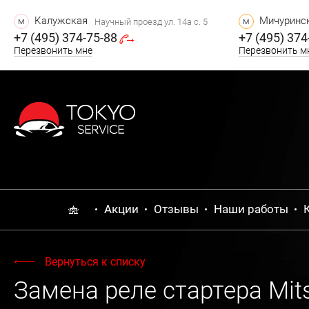
Калужская
Мичуринск
м
м
Научный проезд ул. 14а с. 5
+7 (495) 374-75-88
+7 (495) 374
Перезвонить мне
Перезвонить м
Акции
Отзывы
Наши работы
Вернуться к списку
Замена реле стартера Mits