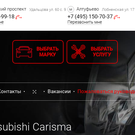
ий проспект
Алтуфьево
м
Удальцова ул. 60 с. 9
Лобненская ул. 17 
-99-18
+7 (495) 150-70-37
не
Перезвонить мне
ВЫБРАТЬ
ВЫБРАТЬ
МАРКУ
УСЛУГУ
Контакты
Вакансии
Пожаловаться руковод
ubishi Carisma