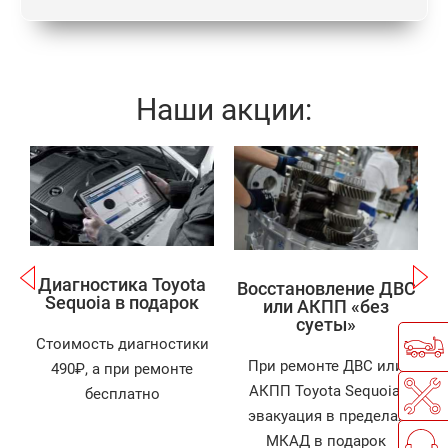
Наши акции:
Записаться
Записаться
Диагностика Toyota
Восстановление ДВС
Sequoia в подарок
или АКПП «без
суеты»
Стоимость диагностики
При ремонте ДВС или
490₽, а при ремонте
АКПП Toyota Sequoia,
бесплатно
й
эвакуация в пределах
д
МКАД в подарок