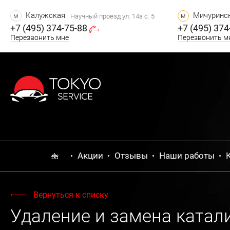
Калужская
Мичуринск
м
м
Научный проезд ул. 14а с. 5
+7 (495) 374-75-88
+7 (495) 374
Перезвонить мне
Перезвонить м
Акции
Отзывы
Наши работы
Вернуться к списку
Удаление и замена катали