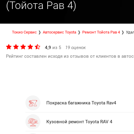
(Тойота Рав 4)
Токио Сервис
Автосервис Toyota
Ремонт Тойота Рав 4
Удал
4,9
из
5
19
оценок
Рейтинг составлен исходя из отзывов от клиентов в автос
Покраска багажника Toyota Rav4
Кузовной ремонт Toyota RAV 4