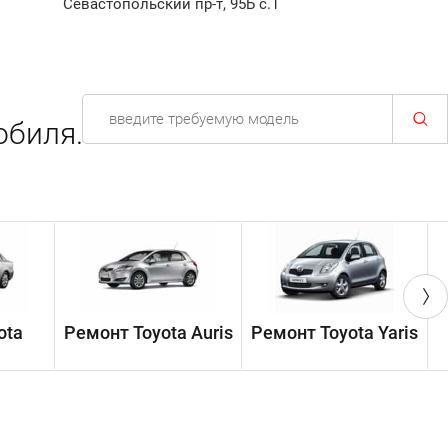
Севастопольский пр-т, 95Б с.1
обиля.
ota
Ремонт Toyota Auris
Ремонт Toyota Yaris
Р