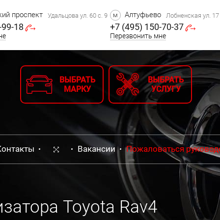
ий проспект
Алтуфьево
м
Удальцова ул. 60 с. 9
Лобненская ул. 17 
-99-18
+7 (495) 150-70-37
не
Перезвонить мне
ВЫБРАТЬ
ВЫБРАТЬ
МАРКУ
УСЛУГУ
Контакты
Вакансии
Пожаловаться руковод
затора Toyota Rav4