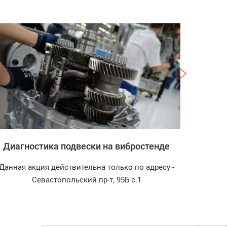
Записаться
Диагностика подвески на вибростенде
Зап
Данная акция действительна только по адресу -
Диагност
Севастопольский пр-т, 95Б с.1