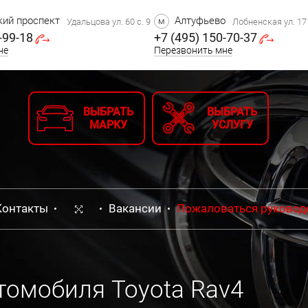
ий проспект
Алтуфьево
м
Удальцова ул. 60 с. 9
Лобненская ул. 17 
-99-18
+7 (495) 150-70-37
не
Перезвонить мне
ВЫБРАТЬ
ВЫБРАТЬ
МАРКУ
УСЛУГУ
Контакты
Вакансии
Пожаловаться руковод
томобиля Toyota Rav4