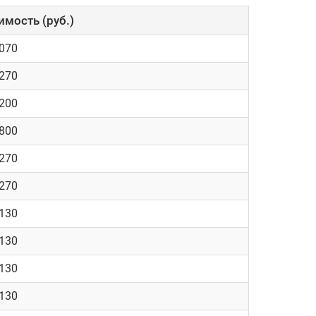
имость (руб.)
1070
4270
3200
1800
4270
4270
2130
2130
2130
2130