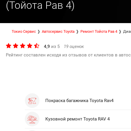
(Тойота Рав 4)
Токио Сервис
Автосервис Toyota
Ремонт Тойота Рав 4
Диа
4,9
из
5
19
оценок
Рейтинг составлен исходя из отзывов от клиентов в автос
Покраска багажника Toyota Rav4
Кузовной ремонт Toyota RAV 4