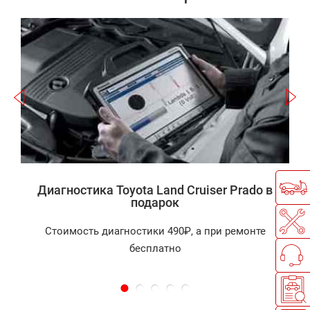
Записаться
r
а
П
Диагностика Toyota Land Cruiser Prado в
подарок
Стоимость диагностики 490₽, а при ремонте
бесплатно