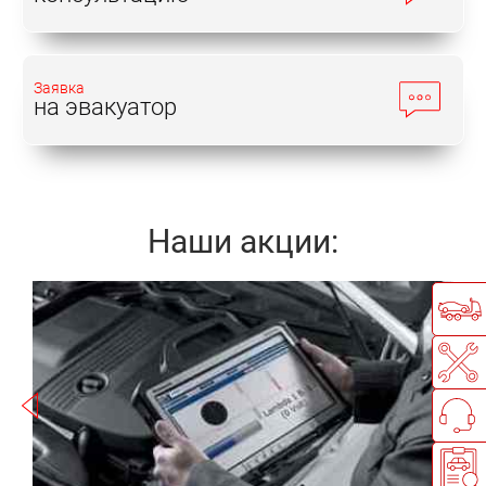
Заявка
на эвакуатор
Наши акции:
Записаться
r
а
П