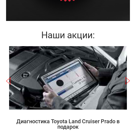
Наши акции:
Записаться
r
а
П
Диагностика Toyota Land Cruiser Prado в
подарок