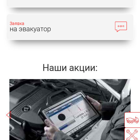
Заявка
на эвакуатор
Наши акции:
Записаться
r
а
П