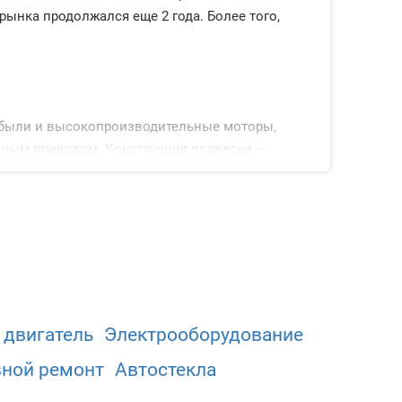
 рынка продолжался еще 2 года. Более того,
 были и высокопроизводительные моторы,
лным приводом. Конструкция подвески –
х осях. Из опций было доступно: отделка
троль, многофункциональное рулевое колесо,
 двигатель
Электрооборудованиe
вной ремонт
Автостекла