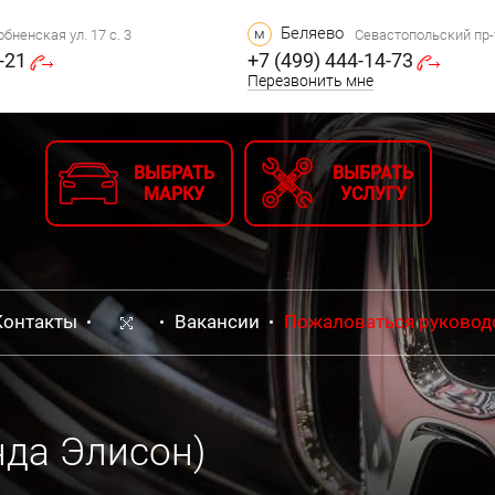
Беляево
м
бненская ул. 17 с. 3
Севастопольский пр-т,
-21
+7 (499) 444-14-73
Перезвонить мне
ВЫБРАТЬ
ВЫБРАТЬ
МАРКУ
УСЛУГУ
Контакты
Вакансии
Пожаловаться руковод
нда Элисон)