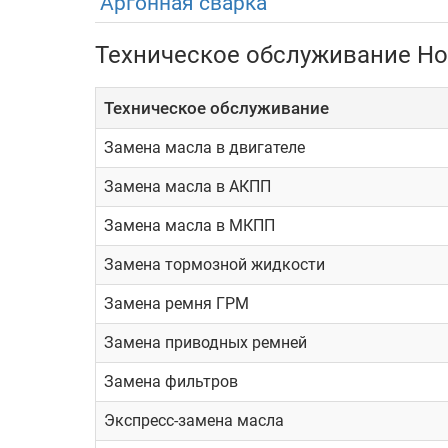
Аргонная сварка
В пару к этим моторам предлагалась тол
Эксплуатация
Техническое обслуживание Hon
Основные системы Elysion имеют достаточно в
Техническое обслуживание
больших пробегах. Однако, эта ситуация актуа
Замена масла в двигателе
выбирать только оригинальные элементы необяз
переплаты за бренд). Осуществление операций
Замена масла в АКПП
Куда обратиться?
Замена масла в МКПП
Замена тормозной жидкости
Большой выбор сервисных центров в Москве, к
Следовательно, для ремонта Honda Elysion Вы 
Замена ремня ГРМ
отличным выбором станет автосервис Токио С
Замена приводных ремней
неполадок.
Замена фильтров
Некоторые преимущества ремонта Honda Elysion
Экспресс-замена масла
Бесплатная диагностика