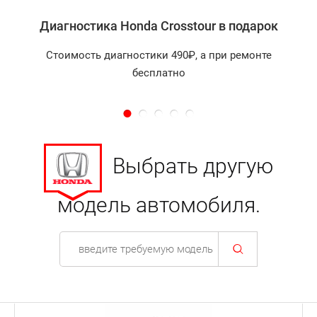
Диагностика Honda Crosstour в подарок
Изучив отзывы клиентов автосервиса, можно
убедиться, что любые проблемы наши
Стоимость диагностики 490₽, а при ремонте
квалифицированные специалисты решают
бесплатно
оперативно и максимально качественно!
Выбрать другую
модель автомобиля.