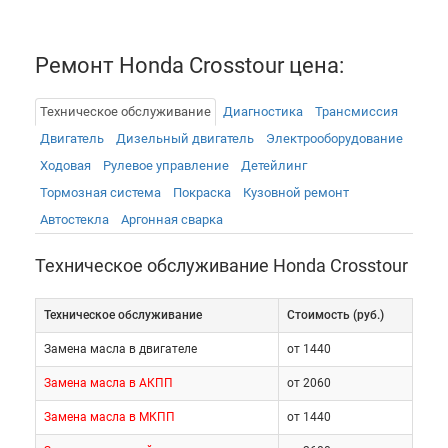
Ремонт Honda Crosstour цена:
Техническое обслуживание
Диагностика
Трансмиссия
Двигатель
Дизельный двигатель
Электрооборудованиe
Ходовая
Рулевое управление
Детейлинг
Тормозная система
Покраска
Кузовной ремонт
Автостекла
Аргонная сварка
Техническое обслуживание Honda Crosstour
Техническое обслуживание
Cтоимость (руб.)
Замена масла в двигателе
от 1440
Проблемы с двигателем, легко преодолевающим
отметку в 300-400 тыс. км пробега, возникают
Замена масла в АКПП
от 2060
только из-за использования некачественного
Замена масла в МКПП
от 1440
топлива и несвоевременной замены моторного