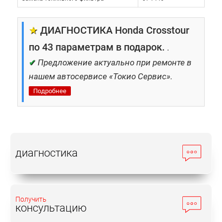
соблюдать правила бережной
эксплуатации;
★
ДИАГНОСТИКА Honda Crosstour
не экономить на запчастях и
по 43 параметрам в подарок.
.
рабочих жидкостях.
✔
Предложение актуально при ремонте в
нашем автосервисе «Токио Сервис».
Стоимость восстановления напрямую зависит от
Подробнее
сложности поломки, поэтому сэкономить
поможет только своевременное вмешательство.
Где проводится ремонт
автомобиля Хонда
диагностика
Кросстур?
В случае с автомашинами японских марок
Получить
консультацию
самостоятельное устранение проблем – не
вариант. Механизмы этих автомобилей слишком