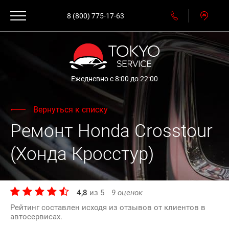
8 (800) 775-17-63
Ежедневно с 8:00 до 22:00
Вернуться к списку
Ремонт Honda Crosstour
(Хонда Кросстур)
4,8
из
5
9
оценок
Рейтинг составлен исходя из отзывов от клиентов в
автосервисах.