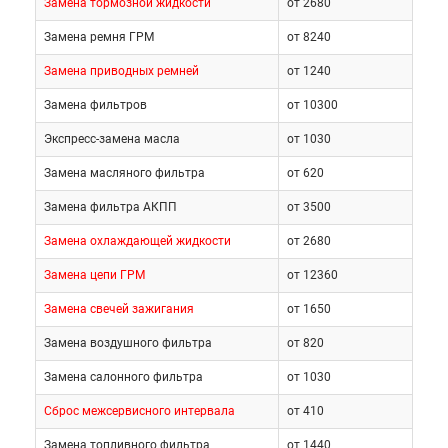
Замена тормозной жидкости
от 2680
масла. При грамотном обслуживании трансмиссия
кроссовера служит не меньше мотора и радует
Замена ремня ГРМ
от 8240
отзывчивостью. Системы тормозов и управления
Замена приводных ремней
от 1240
работают четко, позволяя полностью
контролировать дорожную ситуацию. На
Замена фильтров
от 10300
современных дорогах больше всего испытаний
Экспресс-замена масла
от 1030
выпадает на долю подвески, но и она отличается
Замена масляного фильтра
от 620
выносливостью.
Замена фильтра АКПП
от 3500
Чтобы ремонтом автомобиля Хонда Кросстур не
Замена охлаждающей жидкости
от 2680
пришлось заниматься часто и срочно,
Замена цепи ГРМ
от 12360
необходимо:
Замена свечей зажигания
от 1650
придерживаться регламента
Замена воздушного фильтра
от 820
техобслуживания;
Замена салонного фильтра
от 1030
дважды в год проверять состояние
Сброс межсервисного интервала
от 410
всех систем машины;
Замена топливного фильтра
от 1440