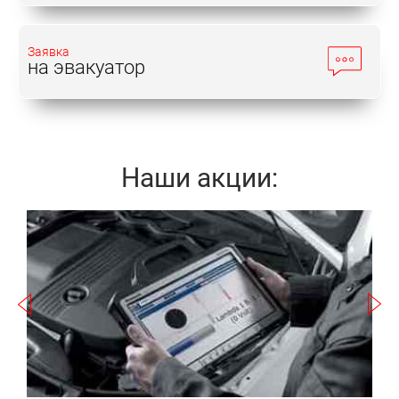
сложны, чтобы без специальных навыков и хотя
бы базового опыта успешно устранять неполадки.
Заявка
У официальных дилеров даже незначительный
на эвакуатор
ремонт влетит в копеечку. Что же делать?
Правильное решение – обратиться в центр «Токио
Сервис».
Наши акции:
Используя современное оборудование, наши
мастера недорого проводят:
Записаться
ремонт автомобиля Хонда
Кросстур;
техническое обслуживание Хонда
а
Кросстур;
диагностику Хонда Кросстур;
шиномонтаж Хонда Кросстур.