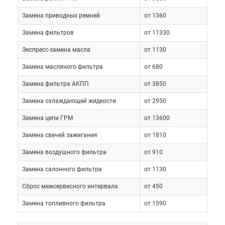
Замена приводных ремней
от 1360
Замена фильтров
от 11330
Экспресс-замена масла
от 1130
Замена масляного фильтра
от 680
Замена фильтра АКПП
от 3850
Поэтому регулярное плановое обслуживание
Замена охлаждающей жидкости
от 2950
Lexus LX 470 в специализированном сервисе
Замена цепи ГРМ
от 13600
является обязательным условием, соблюдение
Замена свечей зажигания
от 1810
которого позволяет владельцу намного более
дешево эксплуатировать машину в течение
Замена воздушного фильтра
от 910
максимально длительного периода времени.
Замена салонного фильтра
от 1130
Сервисное обслуживание Лексус ЛХ 470 включает
в себя регулярную замену всех необходимых
Сброс межсервисного интервала
от 450
расходных материалов, регулировку и настройку
Замена топливного фильтра
от 1590
основных узлов и агрегатов. Кроме этого, в
процессе обслуживания выполняется регулярная