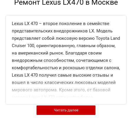
Ремонт Lexus LX470 в Москве
Lexus LX 470 – второе поколение в семействе
представительских внедорожников LX. Модель
представляет собой люксовую версию Toyota Land
Cruiser 100, ориентированную, главным образом,
на американский рынок. Благодаря своим
внедорожным способностям, сочетающимся с
комфортабельностью и роскошью отделки салона,
Lexus LX 470 получил самые высокие отзывы и
вошел в число классических люксовых моделей
мирового автопрома. Кроме этого, от базовой
модели Lexus LX 470 отличается более
изысканным дизайном. Благодаря отличному
Читать далее
рыночному успеху модель находилась в серийном
производстве 10 лет, начиная с 1998, и заканчивая
2007 годом.