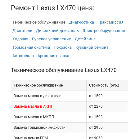
Ремонт Lexus LX470 цена:
Выполняя техническое обслуживание ТО Lexus LX
470, необходимо четко придерживаться всех
Техническое обслуживание
Диагностика
Трансмиссия
рекомендаций производителя и использовать
Двигатель
Дизельный двигатель
Электрооборудованиe
соответствующие технологии. Кроме этого, очень
Ходовая
Рулевое управление
Детейлинг
важен профессионализм специалистов,
Тормозная система
Покраска
Кузовной ремонт
осуществляющих обслуживание Лексус ЛХ 470.
Автостекла
Аргонная сварка
Необходимо понимать, что цена даже небольшого
ремонта этого элитного автомобиля, может быть
Техническое обслуживание Lexus LX470
довольно высокой, что вполне объяснимо,
учитывая его статус.
Техническое обслуживание
Cтоимость (руб.)
Замена масла в двигателе
от 1590
Замена масла в АКПП
от 2270
Замена масла в МКПП
от 1590
Замена тормозной жидкости
от 2950
Замена ремня ГРМ
от 9060