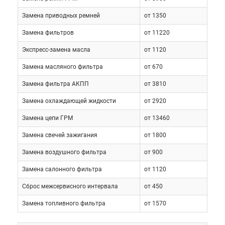
зачастую бывает довольно трудно. Автосервис
Замена приводных ремней
от 1350
«Токио Сервис» в Москве осуществляет недорого
послегарантийное обслуживание Лексус GХ 470 на
Замена фильтров
от 11220
высоком профессиональном уровне. Наши
Экспресс-замена масла
от 1120
специалисты обладают отличной квалификацией,
Замена масляного фильтра
от 670
которая постоянно повышается. Мы используем
современное оборудование и передовые
Замена фильтра АКПП
от 3810
технологии, что позволяет нам осуществлять
Замена охлаждающей жидкости
от 2920
обслуживание Lexus GX 470, предлагая свои услуги
Замена цепи ГРМ
от 13460
сравнительно дешево.
Замена свечей зажигания
от 1800
Замена воздушного фильтра
от 900
Замена салонного фильтра
от 1120
Сброс межсервисного интервала
от 450
Замена топливного фильтра
от 1570