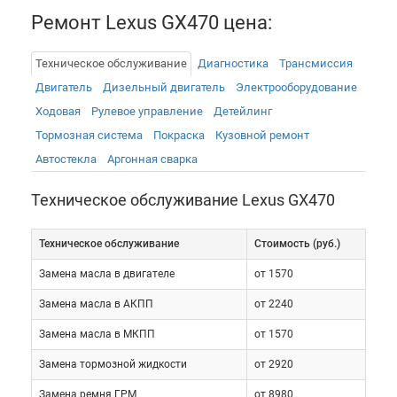
но имеет определенное хождение на вторичном
Ремонт Lexus GX470 цена:
рынке.
Техническое обслуживание
Диагностика
Трансмиссия
Техническое обслуживание ТО Lexus GX 470 может
Двигатель
Дизельный двигатель
Электрооборудованиe
существенно осложняться именно достаточно
Ходовая
Рулевое управление
Детейлинг
малым распространением модели в нашей стране.
Тормозная система
Покраска
Кузовной ремонт
Несмотря на то, что надежность и качество
Автостекла
Аргонная сварка
автомобиля заслуживает самые высокие отзывы,
профессиональное сервисное обслуживание
Техническое обслуживание Lexus GX470
Лексус ГХ 470 имеет большое значение. Это
обусловлено, прежде всего, тем, какой может быть
Техническое обслуживание
Cтоимость (руб.)
цена ремонта автомобиля, поскольку даже при
Замена масла в двигателе
от 1570
небольшой неисправности приходится купить
дорогостоящие запчасти. Плановое обслуживание
Замена масла в АКПП
от 2240
Lexus GX 470 позволяет поддерживать автомобиль
Замена масла в МКПП
от 1570
практически в идеальном состоянии в течение
многих лет. Однако найти специалистов,
Замена тормозной жидкости
от 2920
способных обеспечить такое обслуживание,
Замена ремня ГРМ
от 8980