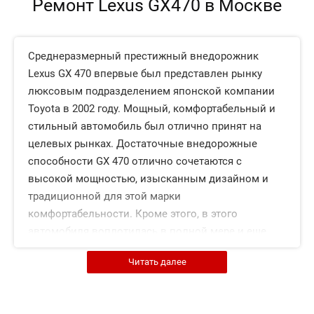
Ремонт Lexus GX470 в Москве
Среднеразмерный престижный внедорожник
Lexus GX 470 впервые был представлен рынку
люксовым подразделением японской компании
Toyota в 2002 году. Мощный, комфортабельный и
стильный автомобиль был отлично принят на
целевых рынках. Достаточные внедорожные
способности GX 470 отлично сочетаются с
высокой мощностью, изысканным дизайном и
традиционной для этой марки
комфортабельности. Кроме этого, в этого
автомобиля воплотилась в полной мере и еще
одна традиционная для Lexus черта – высокая
Читать далее
технологичность. Эта модель достаточно мало
распространена в нашей стране, в отличие от
другого представителя семейства - Lexus GX 460,