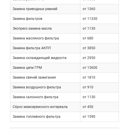
качественные запчасти и расходные материалы.
Замена приводных ремней
от 1360
Мы осуществляем сервисное обслуживание
Лексус ЛС 600 в полном соответствии с
Замена фильтров
от 11330
требованиями производителя, что позволяет
Экспресс-замена масла
от 1130
гарантировать высокое качество наших услуг.
Замена масляного фильтра
от 680
Следует отметить, что, благодаря безупречному
качеству сборки и высокой надежности этого
Замена фильтра АКПП
от 3850
автомобиля, квалифицированное плановое
Замена охлаждающей жидкости
от 2950
обслуживание Lexus LS 600 позволяет
Замена цепи ГРМ
от 13600
относительно дешево поддерживать машину в
идеальном состоянии в течение многих лет.
Замена свечей зажигания
от 1810
Замена воздушного фильтра
от 910
Замена салонного фильтра
от 1130
Сброс межсервисного интервала
от 450
Замена топливного фильтра
от 1590