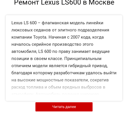
Ремонт Lexus LS600 в Москве
Lexus LS 600 – флагманская модель линейки
люксовых седанов от элитного подразделения
компании Toyota. Начиная с 2007 кода, когда
началось серийное производство этого
автомобиля, LS 600 по праву занимает ведущие
позиции в своем классе. Принципиальным
отличием модели является гибридный привод,
благодаря которому разработчикам удалось выйти
на высокие мощностные показатели, сократив
расход топлива и объем вредных выбросов в
атмосферу. Автомобиль получил широкую
популярность и великолепные отзывы на
Читать далее
целевых рынках, что позволяет его считать одной
из самых успешных моделей Лексус за последние
несколько лет.