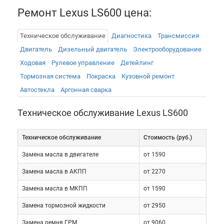
Ремонт Lexus LS600 цена:
Высокий технический уровень модели
предъявляет самые высокие требования по
Техническое обслуживание
Диагностика
Трансмиссия
отношению к любому автосервису,
Двигатель
Дизельный двигатель
Электрооборудованиe
осуществляющему техническое обслуживание ТО
Ходовая
Рулевое управление
Детейлинг
Lexus LS 600. Это касается, как профессионализма
Тормозная система
Покраска
Кузовной ремонт
персонала, так и оснащенности сервиса. Оба этих
Автостекла
Аргонная сварка
показателя должны быть на самом высоком
уровне. Это означает, что обслуживание Лексус
Техническое обслуживание Lexus LS600
ЛС 600 с надлежащим уровнем качества может
обеспечить только специализированный сервис,
Техническое обслуживание
Cтоимость (руб.)
имеющий достаточный опыт работы с
Замена масла в двигателе
от 1590
автомобилями такого уровня. Автосервис «Токио
Сервис» предлагает недорого квалифицированное
Замена масла в АКПП
от 2270
послегарантийное обслуживание Lexus LS 600 в
Замена масла в МКПП
от 1590
Москве. В сервисных и ремонтных работах по этой
модели заняты только лучшие специалисты,
Замена тормозной жидкости
от 2950
использующие передовые технологии,
Замена ремня ГРМ
от 9060