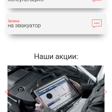
Заявка
на эвакуатор
Наши акции:
Записаться
а
П