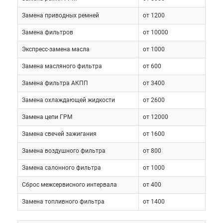
Замена приводных ремней
от 1200
Замена фильтров
от 10000
Экспресс-замена масла
от 1000
Замена масляного фильтра
от 600
Замена фильтра АКПП
от 3400
Замена охлаждающей жидкости
от 2600
Замена цепи ГРМ
от 12000
Техническое обслуживание (ТО) Acura TSX
Замена свечей зажигания
от 1600
представляет из себя комплекс технологических
Замена воздушного фильтра
от 800
мер, которые направленны на поддержание в
рабочем состоянии агрегаты и узлы автомобиля, а
Замена салонного фильтра
от 1000
также на предупреждение и выявление
Сброс межсервисного интервала
от 400
неисправностей. Перечень и сроки проведения ТО
устанавливаются заводом производителем.
Замена топливного фильтра
от 1400
Следует помнить, что своевременное