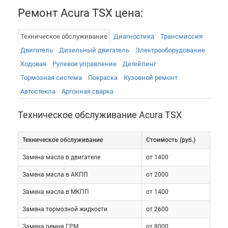
кузов, стало более динамичным, изысканным и
Ремонт Acura TSX цена:
ярче в стилистическом ракурсе.
Техническое обслуживание
Диагностика
Трансмиссия
В Москве Acura TSX официально не продается и
Двигатель
Дизельный двигатель
Электрооборудованиe
соответственно официальный сервис Acura TSX
Ходовая
Рулевое управление
Детейлинг
отсутствует. Автосервис «Токио Сервис» готов
Тормозная система
Покраска
Кузовной ремонт
предложить недорого сервисное обслуживание
Автостекла
Аргонная сварка
Акура TSX, а также ремонт и поставку
оригинальных запасных частей. Исходя нашего
Техническое обслуживание Acura TSX
практического опыта, хотим представить
наиболее типичные неисправности и отказы этих
Техническое обслуживание
Cтоимость (руб.)
поколений.
Замена масла в двигателе
от 1400
Замена масла в АКПП
от 2000
Замена масла в МКПП
от 1400
Замена тормозной жидкости
от 2600
Замена ремня ГРМ
от 8000