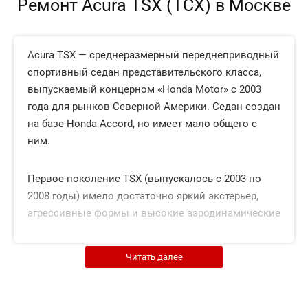
Ремонт Acura TSX (ТСХ) в Москве
Acura TSX — среднеразмерный переднеприводный
спортивный седан представительского класса,
выпускаемый концерном «Honda Motor» с 2003
года для рынков Северной Америки. Седан создан
на базе Honda Accord, но имеет мало общего с
ним.
Первое поколение TSX (выпускалось с 2003 по
2008 годы) имело достаточно яркий экстерьер,
агрессивные формы и высокие аэродинамические
показатели конструкции кузова.
Читать далее
С конца 2008 года на рынок вышло второе
поколение TSX, которое выпускается и по сей
день. Оно получило спортивно-агрессивный