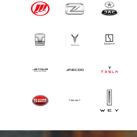
видом загрязнений являются твердые отложения,
которые могут не поддаваться жидкостной
промывке. В этом случае нами применяется
ультразвуковая чистка форсунок Акура. Благодаря
современному оборудованию эта технология
показывает высокую эффективность в удалении
самых устойчивых отложений.
Помимо инжектора, от некачественного топлива
может страдать и бензонасос. В частности при
наличии абразивных примесей в бензине быстро
изнашивается графитовый ротор насоса. Кроме
этого, неисправности возможны в электрической
цепи, поэтому комплексная диагностика
бензонасоса Acura обязательно выполняется
перед началом ремонта. При неисправностях
механического характера в большинстве случаев