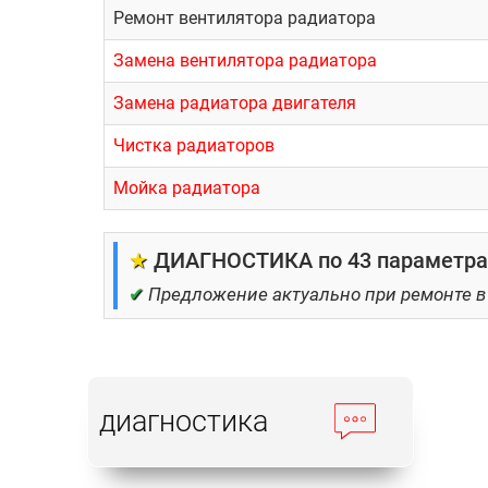
Ремонт вентилятора радиатора
Замену радиатора охлаждения важно поручить п
времени и денежных средств, чем было заплани
Замена вентилятора радиатора
Сервис», который расположен в Москве. Здесь
Замена радиатора двигателя
Чистка радиаторов
Мойка радиатора
★
ДИАГНОСТИКА по 43 параметрам
✔
Предложение актуально при ремонте в
диагностика