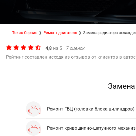
Токио Сервис
Ремонт двигателя
Замена радиатора охлажде
4,8
из
5
7
оценок
Рейтинг составлен исходя из отзывов от клиентов в автос
Замена
Ремонт ГБЦ (головки блока цилиндров)
Ремонт кривошипно-шатунного механи