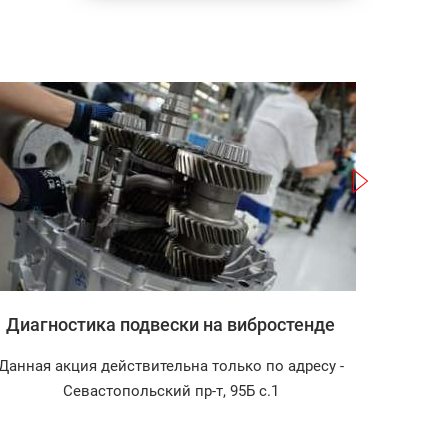
Записаться
Диагностика подвески на вибростенде
Данная акция действительна только по адресу -
Диагно
Севастопольский пр-т, 95Б с.1