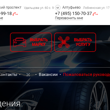
ий проспект
Алтуфьево
м
Удальцова ул. 60 с. 9
Лобненская ул. 17 
-99-18
+7 (495) 150-70-37
не
Перезвонить мне
ВЫБРАТЬ
ВЫБРАТЬ
МАРКУ
УСЛУГУ
Контакты
Вакансии
Пожаловаться руковод
дения