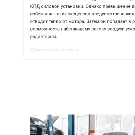
КПД силовой установки. Однако превышение до
избежание таких эксцессов предусмотрена жидк
отводит тепло от мотора. Затем он попадает в 
возможность набегающему потоку воздуха уско
радиатором.
Компоненты системы:
Расширительный бачок
Помпа
Термостат
Патрубки магистрали
Датчики
Радиатор
Вентилятор