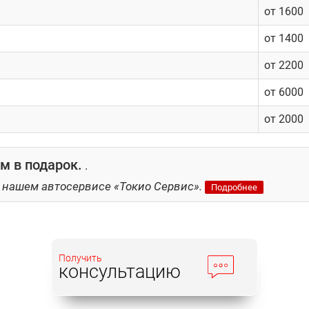
от 1600
рофессионалам. Неумелые действия могут усугубить ситуацию
ровано. Поэтому рекомендуем не рисковать, а воспользоват
от 1400
 же можно приобрести нужные запчасти по выгодным ценам.
от 2200
от 6000
от 2000
 в подарок.
.
 нашем автосервисе «Токио Сервис».
Подробнее
Получить
консультацию