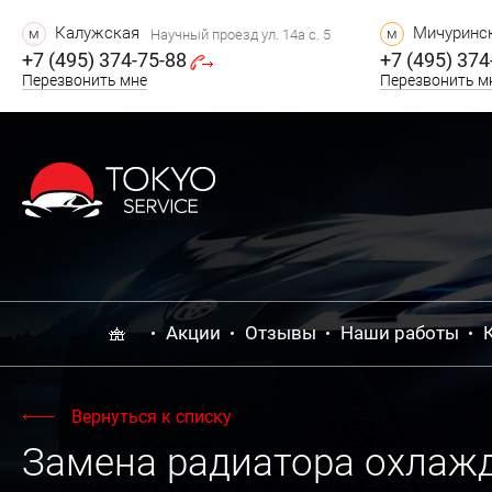
Калужская
Мичуринск
м
м
Научный проезд ул. 14а с. 5
+7 (495) 374-75-88
+7 (495) 374
Перезвонить мне
Перезвонить м
Акции
Отзывы
Наши работы
Вернуться к списку
Замена радиатора охлаж