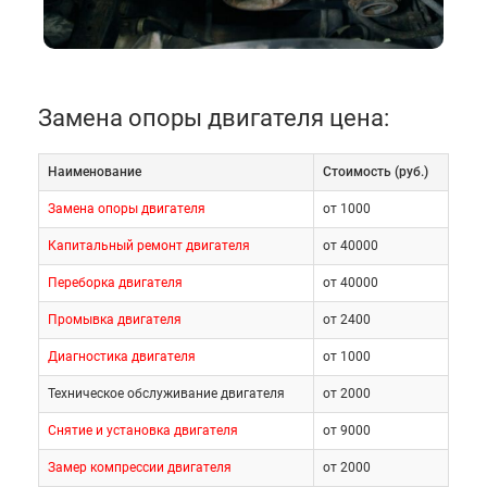
зависимости от модели автомобиля и от версии
силового агрегата. Обычно используют не менее
двух таких креплений.
Замена опоры двигателя цена:
Замена опоры двигателя требуется при выявлении
дефектов этих элементов. В их число входят
следующие проявления:
Наименование
Cтоимость (руб.)
Замена опоры двигателя
от 1000
Повышенные вибрации при работе
Капитальный ремонт двигателя
от 40000
ДВС
Переборка двигателя
от 40000
Посторонние звуки при резких
Промывка двигателя
от 2400
торможениях или ускорениях
Диагностика двигателя
от 1000
Видимые дефекты подушек
Техническое обслуживание двигателя
от 2000
!Важно! Подобные проблемы могут
Снятие и установка двигателя
от 9000
быть связаны и с наличием других
Замер компрессии двигателя
от 2000