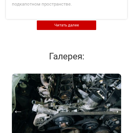
подкапотном пространстве.
Для того чтобы двигатель не повредился при
Читать далее
движении автомобиля, его требуется закрепить.
Однако использовать металлические фиксаторы
нельзя. Во-первых, они будут передавать вибрации
на кузов, что существенно снизит комфорт
Галерея:
эксплуатации автомобиля. Во-вторых, эти
элементы не выдержат нагрузки и быстро придут
в негодность.
Поэтому в качестве креплений используют
резинометаллические опоры. Внутри
современных деталей находится жидкость. Они
надежно крепят ДВС и при этом гасят вибрации,
которые возникают при его функционировании.
Количество таких элементов может разниться в