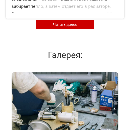
забирает тепло, а затем отдает его в радиаторе.
Это позволяет контролировать температуру ДВС:
она быстро достигает рабочих значений, но не
Читать далее
превышает их. Горячий антифриз также может
использоваться для отопления салона
автомобиля. Для этого за торпедой
устанавливается отдельный радиатор. С его
Галерея:
поверхности горячий воздух сдувает вентилятор.
Основные компоненты системы охлаждения:
Расширительный бачок
Помпа
Патрубки магистрали
Термостат
Радиатор