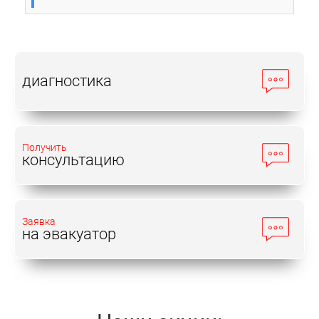
качества используемого состава, а также от
условий эксплуатации автомобиля.
Этапы замена охлаждающей жидкости:
диагностика
Слив антифриза
Промывка системы (если
Получить
консультацию
необходимо)
Заправка нового состава
Проверка уровня
Заявка
на эвакуатор
Операции нужно проводить
после того, как двигатель
остынет. В противном случае
есть риск получить ожоги.