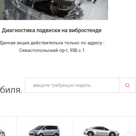
Диагностика подвески на вибростенде
Заправ
Данная акция действительна только по адресу -
Диагнос
Севастопольский пр-т, 95Б с.1
биля.