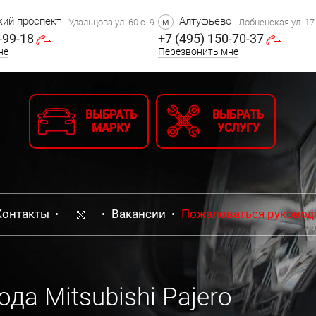
ий проспект
Алтуфьево
м
Удальцова ул. 60 с. 9
Лобненская ул. 17 
-99-18
+7 (495) 150-70-37
не
Перезвонить мне
ВЫБРАТЬ
ВЫБРАТЬ
МАРКУ
УСЛУГУ
Контакты
Вакансии
Пожаловаться руковод
а Mitsubishi Pajero