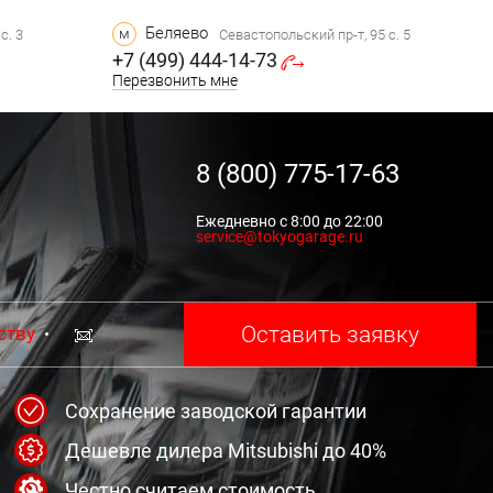
Беляево
м
с. 3
Севастопольский пр-т, 95 с. 5
+7 (499) 444-14-73
Перезвонить мне
8 (800) 775-17-63
Ежедневно с 8:00 до 22:00
service@tokyogarage.ru
Оставить заявку
ству
Сохранение заводской гарантии
Дешевле дилера Mitsubishi до 40%
Честно считаем стоимость