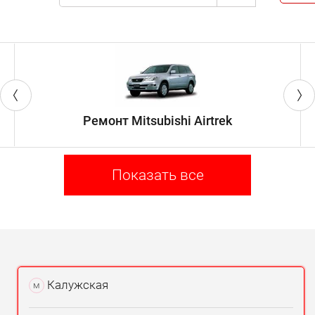
управлении авто;
возникновение нехарактерных
звуков.
Любой из этих признаков говорит о проблемах в
рулевом механизме. Мы быстро, но качественно
Ремонт Mitsubishi Airtrek
выполним ремонт рулевого управления
Митсубиши Паджеро. Отзывы о посещении
нашего автосервиса только положительные.
Обращайтесь – сами убедитесь в
Показать все
профессионализме наших мастеров!
Калужская
м