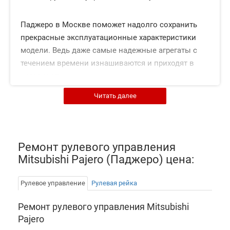
Паджеро в Москве поможет надолго сохранить
прекрасные эксплуатационные характеристики
модели. Ведь даже самые надежные агрегаты с
течением времени изнашиваются и приходят в
негодность.
Читать далее
Ускоряют выход из строя системы управления
некачественные дороги, резкие изменения
температуры воздуха и лихачество водителя.
Однако даже бережное отношение к автомашине
Ремонт рулевого управления
не гарантирует отсутствие проблем.
Mitsubishi Pajero (Паджеро) цена:
Естественный износ отдельных деталей
Рулевое управление
Рулевая рейка
постепенно «подтачивает» узел, вызывая сбои в
Ремонт рулевого управления Mitsubishi
работе. Недорого восстановить функции
Pajero
механизма можно в центре «Токио Сервис».