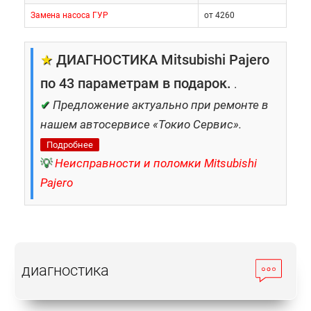
занимаются восстановлением всех узлов и
Замена насоса ГУР
от 4260
агрегатов японских автомашин.
★
ДИАГНОСТИКА Mitsubishi Pajero
Приезжайте к нам, если хотите дешево провести:
по 43 параметрам в подарок.
.
✔
Предложение актуально при ремонте в
ремонт рулевого управления
нашем автосервисе «Токио Сервис».
Митсубиши Pajero;
Подробнее
ремонт трансмиссии Митсубиши
💡
Неисправности и поломки Mitsubishi
Pajero;
Pajero
ремонт двигателя Митсубиши
Pajero;
кузовной ремонт Митсубиши Pajero
и т. д.
диагностика
Использование оригинальных запчастей и