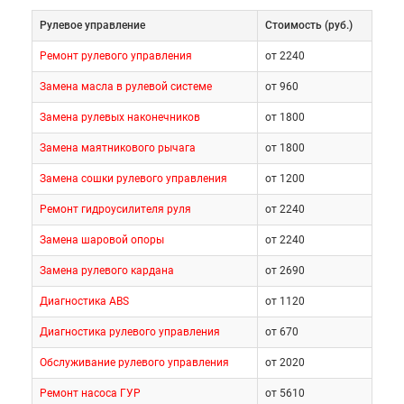
Рулевое управление
Cтоимость (руб.)
Ремонт рулевого управления
от 2240
Замена масла в рулевой системе
от 960
Замена рулевых наконечников
от 1800
Замена маятникового рычага
от 1800
Замена сошки рулевого управления
от 1200
Ремонт гидроусилителя руля
от 2240
Замена шаровой опоры
от 2240
Замена рулевого кардана
от 2690
Диагностика ABS
от 1120
Квалифицированный персонал автосервиса,
Диагностика рулевого управления
от 670
опираясь на свою профессиональную подготовку
Обслуживание рулевого управления
от 2020
и богатый опыт, оперативно определит и устранит
Ремонт насоса ГУР
от 5610
практически любую поломку. В нашем центре