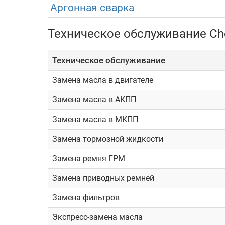
Аргонная сварка
Спецификации:
Техническое обслуживание Ch
ДВС: 1.6, бензин, атмосферник (11
Техническое обслуживание
КПП: механическая (5 ступеней)/
Привод: передний
Замена масла в двигателе
Разгон до 100км/ч: 14.1 – 15.1с
Замена масла в АКПП
Средний расход топлива: 6.5 – 7.
Замена масла в МКПП
Также автомобили оснащались и система
Замена тормозной жидкости
стабилизации, ABS.
Замена ремня ГРМ
Эксплуатация и ремонт
Замена приводных ремней
Замена фильтров
Динамические характеристики модели не могут в
современным меркам достаточно скромное. Вер
Экспресс-замена масла