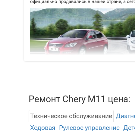
официально продавались в нашей стране, а сег
Технические характерис
Ремонт Chery M11 цена:
Модели предлагались с двумя атмосферными бе
крутящего момента). Старший – объемом 1.8л – 
Техническое обслуживание
Диагн
ступенчатые механические КПП и вариаторы. Т
многорычажной конструкции сзади. В качестве
Ходовая
Рулевое управление
Дет
колесо.