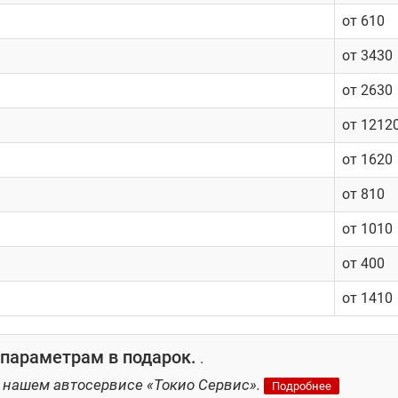
от 610
ественным износом элементов систем. Например, даже на небо
от 3430
зникать неполадки с навесным оборудованием двигателя. Вар
у деталей агрегата. В таком случае ремонт Chery M11 (A3) бу
от 2630
от 1212
от 1620
ильных техцентрах. Однако это не обязательно должны быть 
от 810
 гарантией качества есть в автосервисе «Токио Сервис», кот
от 1010
алы и запчасти по выгодным ценам.
от 400
от 1410
параметрам в подарок.
.
 нашем автосервисе «Токио Сервис».
Подробнее