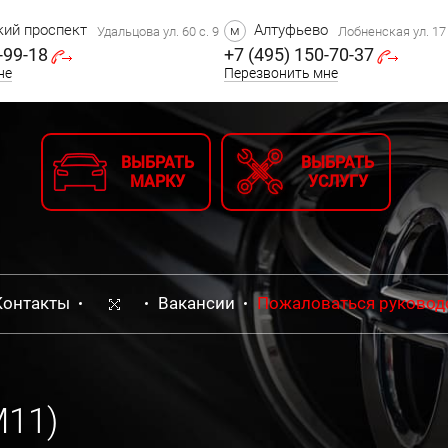
ий проспект
Алтуфьево
м
Удальцова ул. 60 с. 9
Лобненская ул. 17 
-99-18
+7 (495) 150-70-37
не
Перезвонить мне
ВЫБРАТЬ
ВЫБРАТЬ
МАРКУ
УСЛУГУ
Контакты
Вакансии
Пожаловаться руковод
М11)