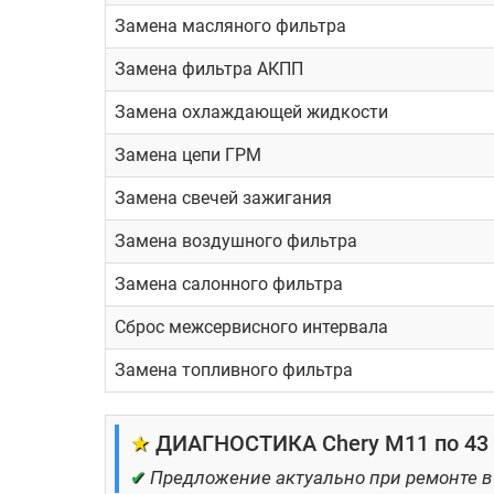
багажному отсеку.
Замена масляного фильтра
Ремонт Chery M11 (A3) не всегда связан с ест
Замена фильтра АКПП
датчиков и блоков управления. Также могут во
пробуксовки. Это приводит к ускоренному износ
Замена охлаждающей жидкости
имеют элементы подвески и ходовой части.
Замена цепи ГРМ
Как выбрать сервис
Замена свечей зажигания
Ремонт Chery M11 (A3) нужно проводить в проф
Замена воздушного фильтра
решения сложных задач в кратчайшие сроки и с
Замена салонного фильтра
сможете приобрести нужные расходные матери
Сброс межсервисного интервала
Замена топливного фильтра
★
ДИАГНОСТИКА Chery M11 по 43 
✔
Предложение актуально при ремонте в