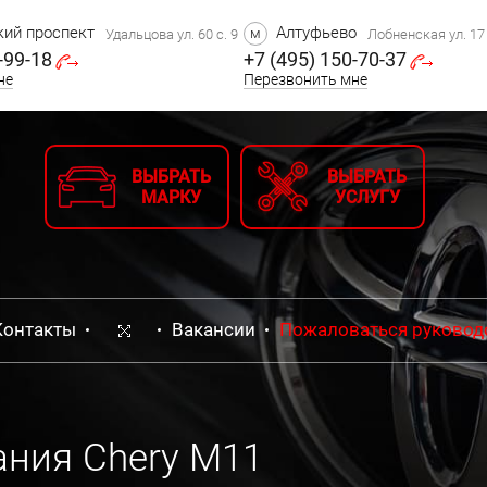
ий проспект
Алтуфьево
м
Удальцова ул. 60 с. 9
Лобненская ул. 17 
-99-18
+7 (495) 150-70-37
не
Перезвонить мне
ВЫБРАТЬ
ВЫБРАТЬ
МАРКУ
УСЛУГУ
Контакты
Вакансии
Пожаловаться руковод
ания Chery M11