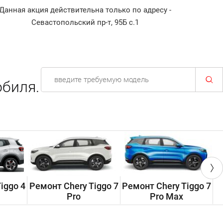
Данная акция действительна только по адресу -
Диагнос
Севастопольский пр-т, 95Б с.1
биля.
iggo 4
Ремонт Chery Tiggo 7
Ремонт Chery Tiggo 7
Р
Pro
Pro Max