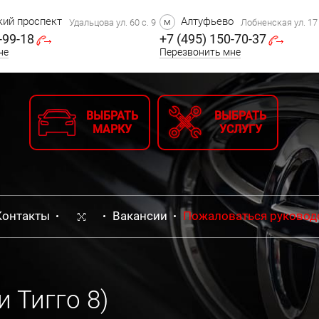
ий проспект
Алтуфьево
м
Удальцова ул. 60 с. 9
Лобненская ул. 17 
-99-18
+7 (495) 150-70-37
не
Перезвонить мне
ВЫБРАТЬ
ВЫБРАТЬ
МАРКУ
УСЛУГУ
Контакты
Вакансии
Пожаловаться руковод
и Тигго 8)