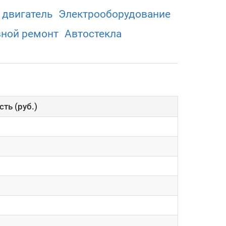
 двигатель
Электрооборудованиe
вной ремонт
Автостекла
ть (руб.)