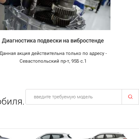
Диагностика подвески на вибростенде
Запр
Данная акция действительна только по адресу -
Диагност
Севастопольский пр-т, 95Б с.1
биля.