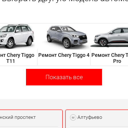
нт Chery Tiggo
Ремонт Chery Tiggo 4
Ремонт Chery T
T11
Pro
Показать все
нский проспект
Алтуфьево
м