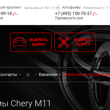
ий проспект
Алтуфьево
м
Удальцова ул. 60 с. 9
Лобненская ул. 17 
-99-18
+7 (495) 150-70-37
не
Перезвонить мне
ВЫБРАТЬ
ВЫБРАТЬ
МАРКУ
УСЛУГУ
Контакты
Вакансии
Пожаловаться руковод
мы Chery M11