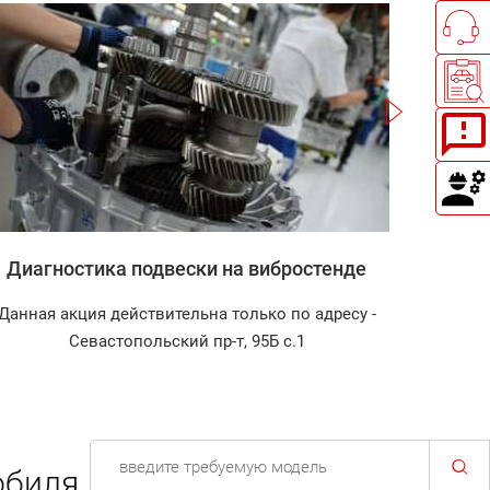
Записаться
Диагностика подвески на вибростенде
Зап
Данная акция действительна только по адресу -
Диагнос
Севастопольский пр-т, 95Б с.1
биля.