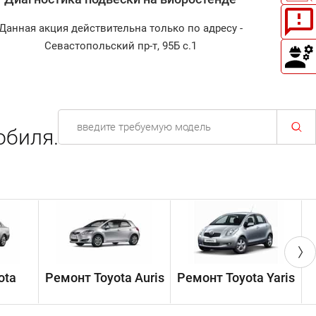
Данная акция действительна только по адресу -
Диагност
Севастопольский пр-т, 95Б с.1
обиля.
ota
Ремонт Toyota Auris
Ремонт Toyota Yaris
Р