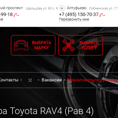
ий проспект
Алтуфьево
м
Удальцова ул. 60 с. 9
Лобненская ул. 17 
-99-18
+7 (495) 150-70-37
не
Перезвонить мне
ВЫБРАТЬ
ВЫБРАТЬ
МАРКУ
УСЛУГУ
Контакты
Вакансии
Пожаловаться руковод
 Toyota RAV4 (Рав 4)