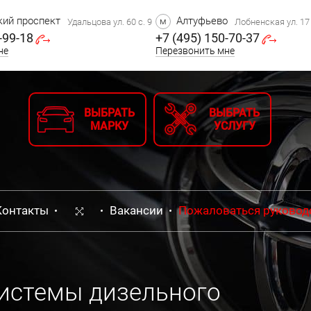
ий проспект
Алтуфьево
м
Удальцова ул. 60 с. 9
Лобненская ул. 17 
-99-18
+7 (495) 150-70-37
не
Перезвонить мне
ВЫБРАТЬ
ВЫБРАТЬ
МАРКУ
УСЛУГУ
Контакты
Вакансии
Пожаловаться руковод
системы дизельного