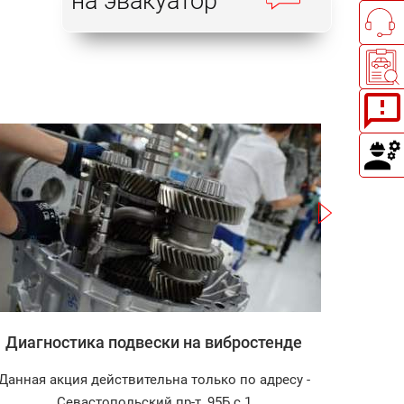
на эвакуатор
Записаться
Диагностика подвески на вибростенде
З
Данная акция действительна только по адресу -
Диагнос
Севастопольский пр-т, 95Б с.1