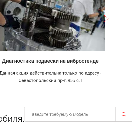
Записаться
Диагностика подвески на вибростенде
Запр
Данная акция действительна только по адресу -
Диагно
Севастопольский пр-т, 95Б с.1
обиля.