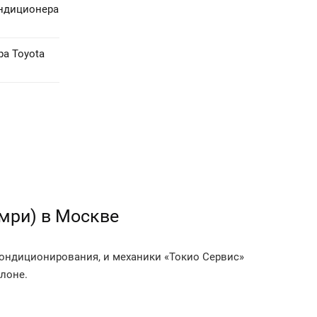
ндиционера
а Toyota
мри) в Москве
ондиционирования, и механики «Токио Сервис»
алоне.