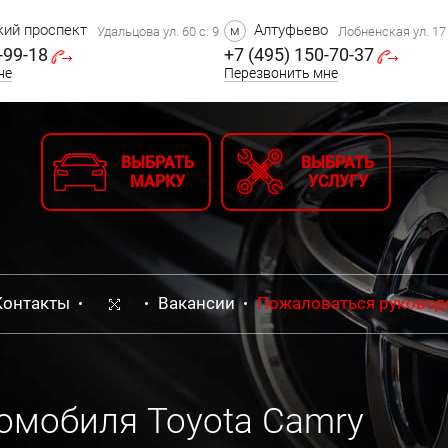
ий проспект
Алтуфьево
м
Удальцова ул. 60 с. 9
Лобненская ул. 17 
-99-18
+7 (495) 150-70-37
не
Перезвонить мне
ВЫБРАТЬ
ВЫБРАТЬ
МАРКУ
УСЛУГУ
Контакты
Вакансии
Пожаловаться руковод
омобиля Toyota Camry