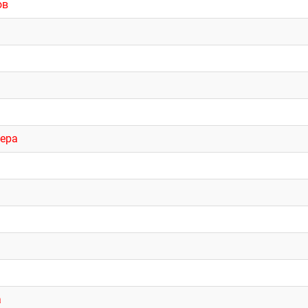
ов
ера
а