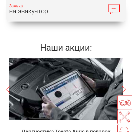
Заявка
на эвакуатор
Наши акции:
Записаться
а
П
Диагностика Toyota Auris в подарок