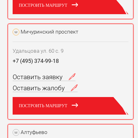
стороной является сбои в работе индикаторов на
ПОСТРОИТЬ МАРШРУТ
панели управления. Как правило,
послегарантийный ремонт Сузуки Ингис легко
устраняет эту неисправность на самых ранних
Мичуринский проспект
м
стадиях, причем достаточно дешево.
Читать далее
Удальцова ул. 60 с. 9
+7 (495) 374-99-18
Оставить заявку
Ремонт Suzuki Ignis цена:
Оставить жалобу
Техническое обслуживание
Диагностика
Трансмиссия
Двигатель
Дизельный двигатель
ПОСТРОИТЬ МАРШРУТ
Электрооборудованиe
Ходовая
Рулевое управление
Детейлинг
Тормозная система
Покраска
Кузовной ремонт
Алтуфьево
м
Автостекла
Аргонная сварка