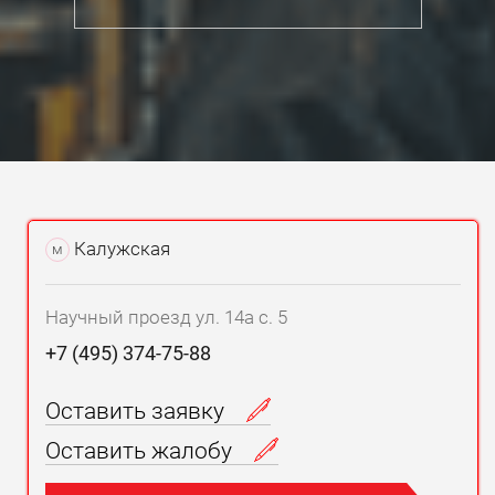
Зато у предлагаемой модели хороший
гидроусилитель руля, а также приводы и навесное
оборудование. Ремонт Сузуки Ингис в этой части
требуется достаточно редко, причем запчасти
предлагаются от большого количества
аналогичных автомобилей Сузуки.
По наблюдения автомехаников,
Калужская
м
электрооборудование этого вида автомобиля,
который сегодня предпочитают купить для
загородных поездок, отличается высоким
Научный проезд ул. 14а с. 5
качеством исполнения. Хотя его сложно назвать
+7 (495) 374-75-88
полностью соответствующим современному
уровню. Правда, в автомобиле есть АБС,
Оставить заявку
кондиционер и другая необходимая электрика
Оставить жалобу
достаточно хорошего уровня. При этом ломается
электрооборудование не часто. Самой слабой