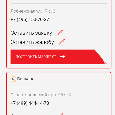
Техническое обслуживание Suzuki Ignis
Лобненская ул. 17 с. 3
+7 (495) 150-70-37
Техническое обслуживание
Cтоимость (руб.)
Замена масла в двигателе
от 1390
Оставить заявку
Замена масла в АКПП
от 1980
Оставить жалобу
Замена масла в МКПП
от 1390
Замена тормозной жидкости
от 2570
ПОСТРОИТЬ МАРШРУТ
Замена ремня ГРМ
от 7920
Замена приводных ремней
от 1190
Беляево
м
Замена фильтров
от 9900
Экспресс-замена масла
от 990
Севастопольский пр-т, 95 с. 5
Замена масляного фильтра
от 590
+7 (499) 444-14-73
Замена фильтра АКПП
от 3370