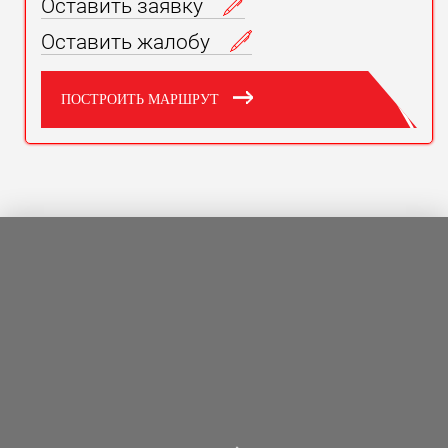
Оставить заявку
Замена охлаждающей жидкости
от 2570
Оставить жалобу
Замена цепи ГРМ
от 11880
Замена свечей зажигания
от 1580
ПОСТРОИТЬ МАРШРУТ
Замена воздушного фильтра
от 790
Замена салонного фильтра
от 990
Сброс межсервисного интервала
от 400
Замена топливного фильтра
от 1390
★
ДИАГНОСТИКА Suzuki Ignis
по 43 параметрам в подарок.
.
✔
Предложение актуально при
ремонте в нашем автосервисе «Токио
Сервис».
Подробнее