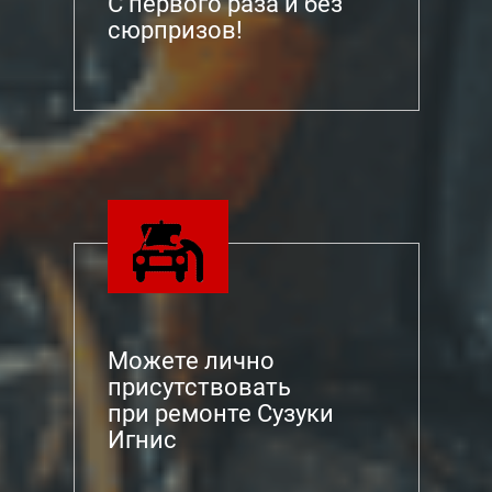
С первого раза и без
установленные сроки и подразумевает замену
сюрпризов!
масла коробки передач каждые 60-70 тыс. км.
К ходовой части Suzuki Ingis достаточно часто
предъявляет много претензий. Она выполнена
надежно, но автомобиль является не самым
удобным в управлении. Ходовая часть дает
возможность легко развивать скорость с места,
но не позволяет плавно вписываться в повороты
на приличной скорости. Правда, это несколько
компенсируется приличной проходимостью и
заметным просветом между дорогой и днищем
автомобиля. В общем, основные узлы подвески
Можете лично
надежны и легко проходит без существенных
присутствовать
поломок до 100 000 километров. И все же
при ремонте Сузуки
традиционно ходовая часть авто жестковата для
Игнис
отечественных дорог.