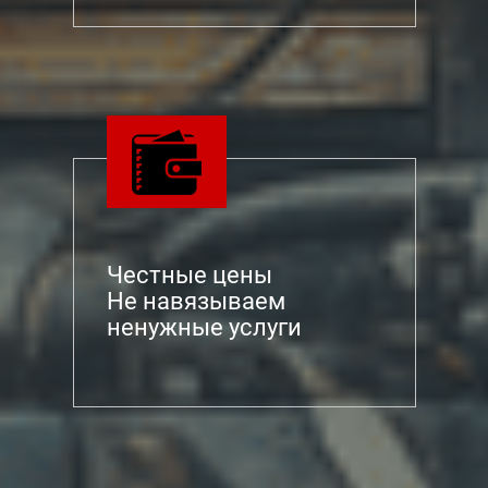
случаях свечей. Помимо всего прочего ремонт
Сузуки Игнис подразумевает проверку всех частей
подвески. Обратить внимание стоит на все
основные узлы авто. В новых машинах подобные
работы проводятся уже через 60 000 километров
пробега. Автосервис Токио Сервис также
обращает внимание, что свечи в этой
модификации автомобиля желательно менять
через каждые 15 000 километров пробега ввиду
некачественного отечественного бензина.
Честные цены
Не навязываем
Слабым звеном во многих моделях,
ненужные услуги
произведенных в Венгрии, часто становится
аккумулятор. Он начинает давать сбои в работе
уже через три-четыре года постоянной езды. К
этому необходимо внимательно относиться в тех
случаях, когда подержанный автомобиль
предлагают слишком дешево. Возможно,