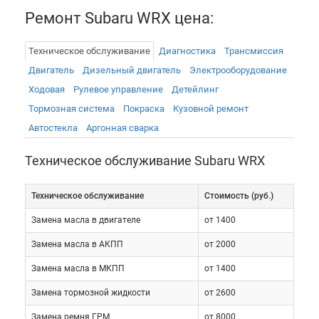
Ремонт Subaru WRX цена:
Техническое обслуживание
Диагностика
Трансмиссия
Двигатель
Дизельный двигатель
Электрооборудованиe
Ходовая
Рулевое управление
Детейлинг
Тормозная система
Покраска
Кузовной ремонт
Автостекла
Аргонная сварка
Техническое обслуживание Subaru WRX
Техническое обслуживание
Cтоимость (руб.)
Замена масла в двигателе
от 1400
Мощный двигатель спортивного автомобиля
может похвастаться выносливостью. В
Замена масла в АКПП
от 2000
нормальных условиях он выдерживает не менее
Замена масла в МКПП
от 1400
300 тыс. км пробега. Трансмиссия машины
Замена тормозной жидкости
от 2600
настроена на динамичную езду и позволяет
быстро переходить с одной передачи на другую.
Замена ремня ГРМ
от 8000