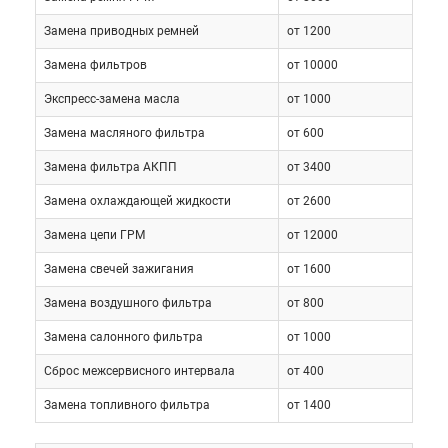
Срок ее службы не меньше, чем у мотора.
Замена приводных ремней
от 1200
Усиленная подвеска редко дает сбои и считается
Замена фильтров
от 10000
практически вечной. Радуют системы управления
и тормозов, позволяющие оперативно
Экспресс-замена масла
от 1000
реагировать в различных дорожных ситуациях.
Замена масляного фильтра
от 600
Замена фильтра АКПП
от 3400
Как правило, ремонтом автомобиля Subaru WRX
срочно приходится заниматься только по
Замена охлаждающей жидкости
от 2600
нескольким причинам:
Замена цепи ГРМ
от 12000
Замена свечей зажигания
от 1600
повреждение транспортного
Замена воздушного фильтра
от 800
средства во время ДТП;
Замена салонного фильтра
от 1000
естественный износ отдельных
Сброс межсервисного интервала
от 400
элементов;
Замена топливного фильтра
от 1400
появление проблем в связи с
неквалифицированным