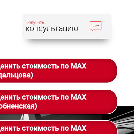
Получить
консультацию
енить стоимость по MAX
дальцова)
енить стоимость по MAX
обненская)
енить стоимость по MAX