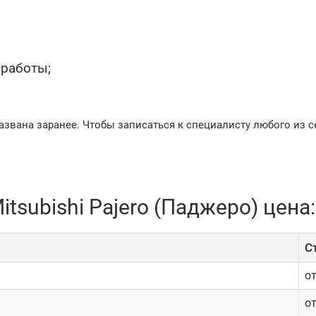
 работы;
азвана заранее. Чтобы записаться к специалисту любого из с
tsubishi Pajero (Паджеро) цена:
C
о
о