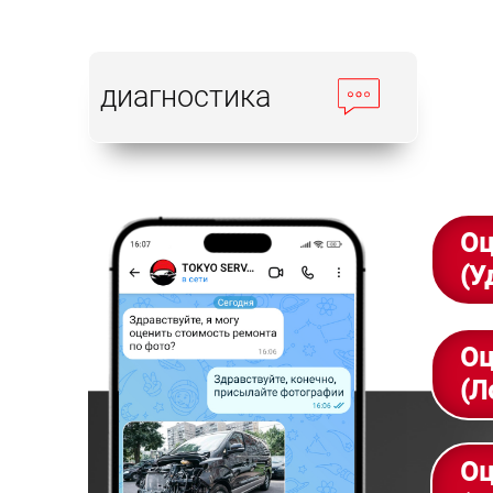
диагностика
Оц
(У
Оц
(Л
Оц