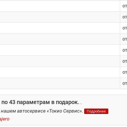
о
о
о
о
о
о
о
о
по 43 параметрам в подарок.
.
 нашем автосервисе «Токио Сервис».
Подробнее
jero