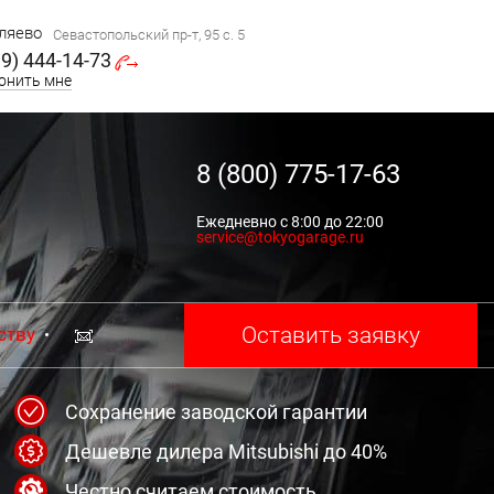
ляево
Севастопольский пр-т, 95 с. 5
99) 444-14-73
онить мне
8 (800) 775-17-63
Ежедневно с 8:00 до 22:00
service@tokyogarage.ru
Оставить заявку
ству
Сохранение заводской гарантии
Дешевле дилера Mitsubishi до 40%
Честно считаем стоимость