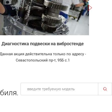
Записаться
Диагностика подвески на вибростенде
Заправ
Данная акция действительна только по адресу -
Диагнос
Севастопольский пр-т, 95Б с.1
биля.