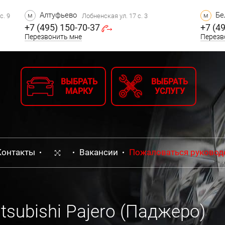
Алтуфьево
Бе
м
м
с. 9
Лобненская ул. 17 с. 3
+7 (495) 150-70-37
+7 (4
Перезвонить мне
Перезв
ВЫБРАТЬ
ВЫБРАТЬ
МАРКУ
УСЛУГУ
Контакты
Вакансии
Пожаловаться руковод
subishi Pajero (Паджеро)