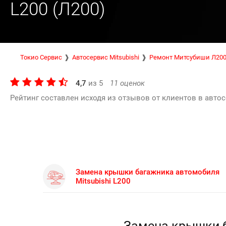
L200 (Л200)
Токио Сервис
Автосервис Mitsubishi
Ремонт Митсубиши Л20
4,7
из
5
11
оценок
Рейтинг составлен исходя из отзывов от клиентов в автос
Замена крышки багажника автомобиля
Mitsubishi L200
Замена крышки б