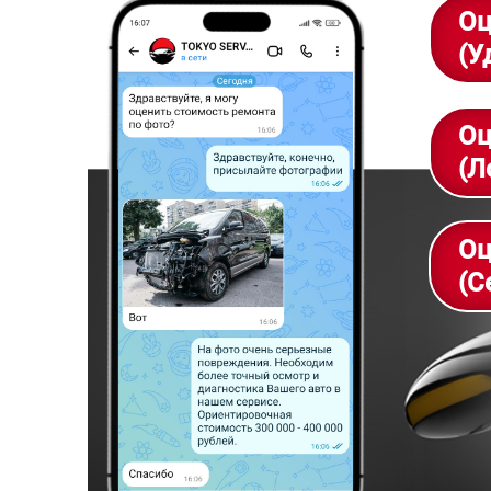
Оц
(У
Оц
(Л
Оц
(С