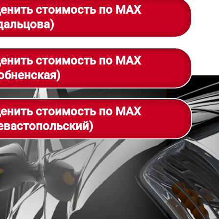
енить стоимость по MAX
дальцова)
енить стоимость по MAX
обненская)
енить стоимость по MAX
евастопольский)