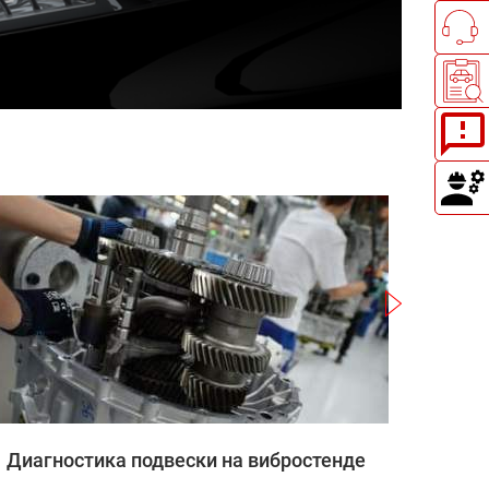
Записаться
Диагностика подвески на вибростенде
Запра