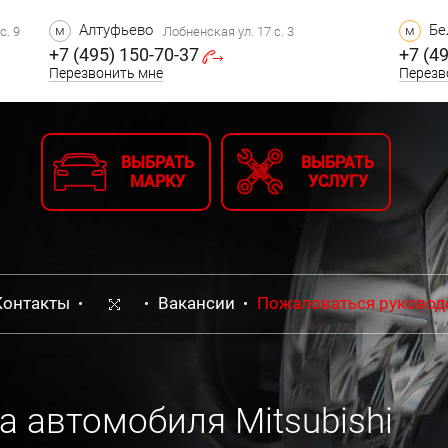
Алтуфьево
Бе
м
м
с. 9
Лобненская ул. 17 с. 3
+7 (495) 150-70-37
+7 (4
Перезвонить мне
Перезв
ВЫБРАТЬ
ВЫБРАТЬ
МАРКУ
УСЛУГУ
Контакты
Вакансии
Пожаловаться руковод
 автомобиля Mitsubishi