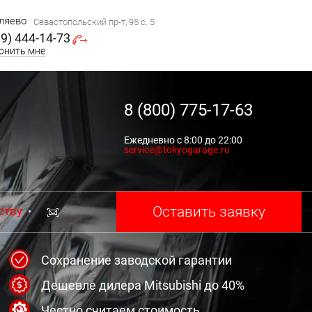
ляево
Севастопольский пр-т, 95 с. 5
99) 444-14-73
онить мне
8 (800) 775-17-63
Ежедневно с 8:00 до 22:00
service@tokyogarage.ru
Оставить заявку
ству
Сохранение заводской гарантии
Дешевле дилера Mitsubishi до 40%
Честно считаем стоимость